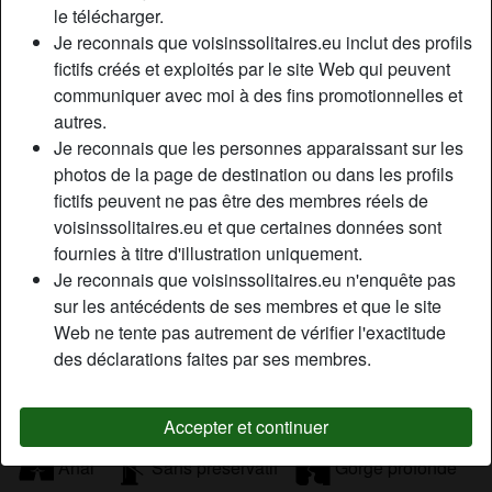
le télécharger.
forme, Mince, Africain(e), Asiatique, Caucasien(ne),
Je reconnais que voisinssolitaires.eu inclut des profils
Moyen-Oriental(e), Latin(e), 18-25, 26-35, 36-54, 55+
fictifs créés et exploités par le site Web qui peuvent
communiquer avec moi à des fins promotionnelles et
Tags
autres.
Je reconnais que les personnes apparaissant sur les
Sexe par caméra
Massage
Fellation
photos de la page de destination ou dans les profils
fictifs peuvent ne pas être des membres réels de
Oral
Jeu de rôle
Romantique
voisinssolitaires.eu et que certaines données sont
fournies à titre d'illustration uniquement.
Regarder du porno
Drogues douces
Je reconnais que voisinssolitaires.eu n'enquête pas
sur les antécédents de ses membres et que le site
Jouets sexuels
Branlette
Milf
Web ne tente pas autrement de vérifier l'exactitude
des déclarations faites par ses membres.
Sexe mature
Mamie sexe
Lingerie
Cuir
Latex
Costume
Extérieur
Accepter et continuer
Anal
Sans préservatif
Gorge profonde