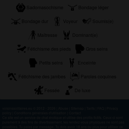
Sadomasochisme
Bondage léger
Bondage dur
Voyeur
Soumis(e)
Maîtresse
Dominant(e)
Fétichisme des pieds
Gros seins
Petits seins
Enceinte
Fétichisme des jambes
Paroles coquines
Fessée
De luxe
voisinssolitaires.eu © 2012 - 2026
|
Abuse
|
Sitemap
|
Tarifs
|
FAQ
|
Privacy
policy
|
Conditions générales d'utilisation
|
Contact
Ce site est un service de chat érotique et utilise des profils fictifs. Ceux-ci sont
purement à des fins de divertissement, les rendez-vous physiques ne sont pas
possibles. Tu paies par message. Tu dois avoir 18 ans ou plus pour utiliser ce