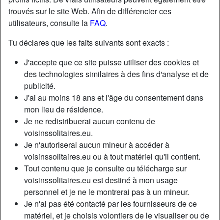
trouvés sur le site Web. Afin de différencier ces
utilisateurs, consulte la
FAQ
.
Nickname:
Chris
Âge:
25
Tu déclares que les faits suivants sont exacts :
Pays:
France
J'accepte que ce site puisse utiliser des cookies et
Département:
Ain
des technologies similaires à des fins d'analyse et de
Sexe:
Homme
publicité.
Relation:
Célibataire
J'ai au moins 18 ans et l'âge du consentement dans
Taille:
169 cm
mon lieu de résidence.
Je ne redistribuerai aucun contenu de
Poids:
58 Kg
voisinssolitaires.eu.
Épilé(e):
no
Je n'autoriserai aucun mineur à accéder à
voisinssolitaires.eu ou à tout matériel qu'il contient.
Description
Tout contenu que je consulte ou télécharge sur
voisinssolitaires.eu est destiné à mon usage
N'a pas encore saisi de description
personnel et je ne le montrerai pas à un mineur.
Cherche
Je n'ai pas été contacté par les fournisseurs de ce
matériel, et je choisis volontiers de le visualiser ou de
Femme, Couple, Corpulent(e), Musclé(e), Rondelet(te), En