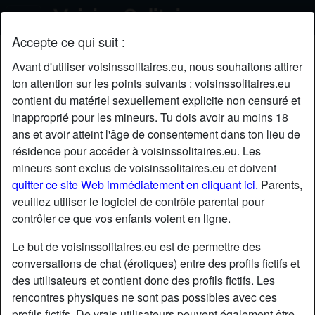
Accepte ce qui suit :
Chris's profil
Avant d'utiliser voisinssolitaires.eu, nous souhaitons attirer
ton attention sur les points suivants : voisinssolitaires.eu
contient du matériel sexuellement explicite non censuré et
inapproprié pour les mineurs. Tu dois avoir au moins 18
ans et avoir atteint l'âge de consentement dans ton lieu de
résidence pour accéder à voisinssolitaires.eu. Les
mineurs sont exclus de voisinssolitaires.eu et doivent
quitter ce site Web immédiatement en cliquant ici.
Parents,
veuillez utiliser le logiciel de contrôle parental pour
contrôler ce que vos enfants voient en ligne.
Le but de voisinssolitaires.eu est de permettre des
conversations de chat (érotiques) entre des profils fictifs et
des utilisateurs et contient donc des profils fictifs. Les
rencontres physiques ne sont pas possibles avec ces
star
chat
Ajouter
Discuter !
profils fictifs. De vrais utilisateurs peuvent également être