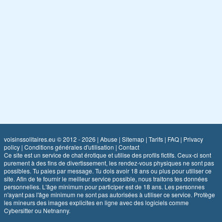
voisinssolitaires.eu © 2012 - 2026
|
Abuse
|
Sitemap
|
Tarifs
|
FAQ
|
Privacy
policy
|
Conditions générales d'utilisation
|
Contact
Ce site est un service de chat érotique et utilise des profils fictifs. Ceux-ci sont
purement à des fins de divertissement, les rendez-vous physiques ne sont pas
possibles. Tu paies par message. Tu dois avoir 18 ans ou plus pour utiliser ce
site. Afin de te fournir le meilleur service possible, nous traitons tes données
personnelles. L'âge minimum pour participer est de 18 ans. Les personnes
n'ayant pas l'âge minimum ne sont pas autorisées à utiliser ce service. Protège
les mineurs des images explicites en ligne avec des logiciels comme
Cybersitter ou Netnanny.