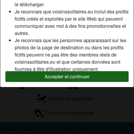
le télécharger.
Je reconnais que voisinssolitaires.eu inclut des profils
Tags
fictifs créés et exploités par le site Web qui peuvent
communiquer avec moi à des fins promotionnelles et
Massage
Fellation
Romantique
autres.
Je reconnais que les personnes apparaissant sur les
Regarder du porno
Jouets sexuels
photos de la page de destination ou dans les profils
fictifs peuvent ne pas être des membres réels de
Branlette
Mamie sexe
Lingerie
voisinssolitaires.eu et que certaines données sont
fournies à titre d'illustration uniquement.
Cuir
Latex
Anal
Je reconnais que voisinssolitaires.eu n'enquête pas
Accepter et continuer
sur les antécédents de ses membres et que le site
Sans préservatif
Gorge profonde
Web ne tente pas autrement de vérifier l'exactitude
des déclarations faites par ses membres.
Fétichisme des pieds
Fétichisme des jambes
voisinssolitaires.eu © 2012 - 2026
|
Abuse
|
Sitemap
|
Tarifs
|
FAQ
|
Privacy