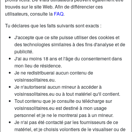
trouvés sur le site Web. Afin de différencier ces
utilisateurs, consulte la
FAQ
.
Nickname:
Bigtchoa06
Âge:
61
Tu déclares que les faits suivants sont exacts :
Pays:
France
J'accepte que ce site puisse utiliser des cookies et
Département:
Alpes-Maritimes
des technologies similaires à des fins d'analyse et de
Sexe:
Homme
publicité.
Relation:
Marié(e)
J'ai au moins 18 ans et l'âge du consentement dans
Taille:
183 cm
mon lieu de résidence.
Je ne redistribuerai aucun contenu de
Poids:
91 Kg
voisinssolitaires.eu.
Épilé(e):
no
Je n'autoriserai aucun mineur à accéder à
voisinssolitaires.eu ou à tout matériel qu'il contient.
Description
Tout contenu que je consulte ou télécharge sur
voisinssolitaires.eu est destiné à mon usage
N'a pas encore saisi de description
personnel et je ne le montrerai pas à un mineur.
Cherche
Je n'ai pas été contacté par les fournisseurs de ce
matériel, et je choisis volontiers de le visualiser ou de
Femme, 36-54, 55+