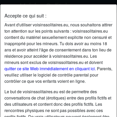
Accepte ce qui suit :
bigtchoa06's profil
Avant d'utiliser voisinssolitaires.eu, nous souhaitons attirer
ton attention sur les points suivants : voisinssolitaires.eu
contient du matériel sexuellement explicite non censuré et
inapproprié pour les mineurs. Tu dois avoir au moins 18
ans et avoir atteint l'âge de consentement dans ton lieu de
résidence pour accéder à voisinssolitaires.eu. Les
mineurs sont exclus de voisinssolitaires.eu et doivent
quitter ce site Web immédiatement en cliquant ici.
Parents,
veuillez utiliser le logiciel de contrôle parental pour
contrôler ce que vos enfants voient en ligne.
Le but de voisinssolitaires.eu est de permettre des
conversations de chat (érotiques) entre des profils fictifs et
des utilisateurs et contient donc des profils fictifs. Les
rencontres physiques ne sont pas possibles avec ces
star
chat
Ajouter
Discuter !
profils fictifs. De vrais utilisateurs peuvent également être