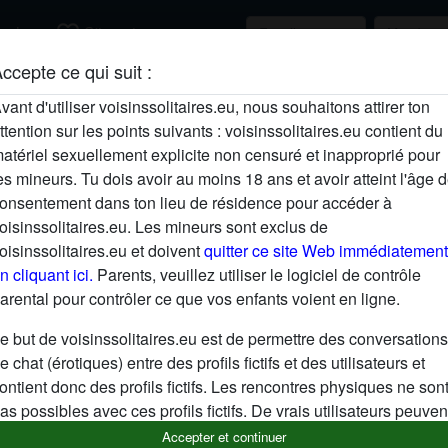
favorite_border
rcher
S'inscrire
ccepte ce qui suit :
Description
vant d'utiliser voisinssolitaires.eu, nous souhaitons attirer ton
ttention sur les points suivants : voisinssolitaires.eu contient du
N'a pas encore saisi de description
atériel sexuellement explicite non censuré et inapproprié pour
Cherche
es mineurs. Tu dois avoir au moins 18 ans et avoir atteint l'âge 
onsentement dans ton lieu de résidence pour accéder à
N'a spécifié aucune préférence
oisinssolitaires.eu. Les mineurs sont exclus de
oisinssolitaires.eu et doivent
quitter ce site Web immédiatement
n cliquant ici.
Parents, veuillez utiliser le logiciel de contrôle
arental pour contrôler ce que vos enfants voient en ligne.
e but de voisinssolitaires.eu est de permettre des conversations
e chat (érotiques) entre des profils fictifs et des utilisateurs et
ontient donc des profils fictifs. Les rencontres physiques ne son
as possibles avec ces profils fictifs. De vrais utilisateurs peuven
galement être trouvés sur le site Web. Afin de différencier ces
Accepter et continuer