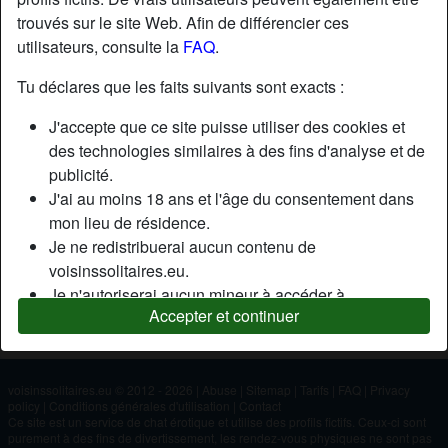
trouvés sur le site Web. Afin de différencier ces
utilisateurs, consulte la
FAQ
.
Nickname:
Marat
Âge:
47
Tu déclares que les faits suivants sont exacts :
Pays:
France
J'accepte que ce site puisse utiliser des cookies et
Département:
Aude
des technologies similaires à des fins d'analyse et de
Sexe:
Homme
publicité.
J'ai au moins 18 ans et l'âge du consentement dans
mon lieu de résidence.
Description
Je ne redistribuerai aucun contenu de
N'a pas encore saisi de description
voisinssolitaires.eu.
Je n'autoriserai aucun mineur à accéder à
Cherche
Accepter et continuer
voisinssolitaires.eu ou à tout matériel qu'il contient.
N'a spécifié aucune préférence
Tout contenu que je consulte ou télécharge sur
voisinssolitaires.eu est destiné à mon usage
personnel et je ne le montrerai pas à un mineur.
voisinssolitaires.eu © 2012 - 2026
|
Abuse
|
Sitemap
|
Tarifs
|
FAQ
|
Privacy
policy
|
Conditions générales d'utilisation
|
Contact
Je n'ai pas été contacté par les fournisseurs de ce
Ce site est un service de chat érotique et utilise des profils fictifs. Ceux-ci sont
matériel, et je choisis volontiers de le visualiser ou de
purement à des fins de divertissement, les rendez-vous physiques ne sont pas