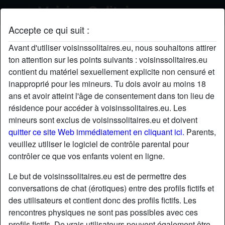
Accepte ce qui suit :
Marat's profil
Avant d'utiliser voisinssolitaires.eu, nous souhaitons attirer
ton attention sur les points suivants : voisinssolitaires.eu
contient du matériel sexuellement explicite non censuré et
inapproprié pour les mineurs. Tu dois avoir au moins 18
ans et avoir atteint l'âge de consentement dans ton lieu de
résidence pour accéder à voisinssolitaires.eu. Les
mineurs sont exclus de voisinssolitaires.eu et doivent
quitter ce site Web immédiatement en cliquant ici.
Parents,
veuillez utiliser le logiciel de contrôle parental pour
contrôler ce que vos enfants voient en ligne.
Le but de voisinssolitaires.eu est de permettre des
conversations de chat (érotiques) entre des profils fictifs et
des utilisateurs et contient donc des profils fictifs. Les
rencontres physiques ne sont pas possibles avec ces
star
chat
Ajouter
Discuter !
profils fictifs. De vrais utilisateurs peuvent également être