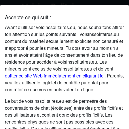
Accepte ce qui suit :
Doucette's profil
Avant d'utiliser voisinssolitaires.eu, nous souhaitons attirer
ton attention sur les points suivants : voisinssolitaires.eu
contient du matériel sexuellement explicite non censuré et
inapproprié pour les mineurs. Tu dois avoir au moins 18
ans et avoir atteint l'âge de consentement dans ton lieu de
résidence pour accéder à voisinssolitaires.eu. Les
mineurs sont exclus de voisinssolitaires.eu et doivent
quitter ce site Web immédiatement en cliquant ici.
Parents,
veuillez utiliser le logiciel de contrôle parental pour
contrôler ce que vos enfants voient en ligne.
Le but de voisinssolitaires.eu est de permettre des
conversations de chat (érotiques) entre des profils fictifs et
des utilisateurs et contient donc des profils fictifs. Les
rencontres physiques ne sont pas possibles avec ces
star
chat
Ajouter
Discuter !
profils fictifs. De vrais utilisateurs peuvent également être