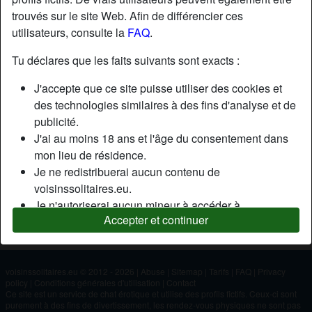
trouvés sur le site Web. Afin de différencier ces
utilisateurs, consulte la
FAQ
.
Nickname:
Doucette
Âge:
34
Tu déclares que les faits suivants sont exacts :
Pays:
France
J'accepte que ce site puisse utiliser des cookies et
Département:
Bouches-du-Rhône
des technologies similaires à des fins d'analyse et de
Sexe:
Femme
publicité.
J'ai au moins 18 ans et l'âge du consentement dans
mon lieu de résidence.
Description
Je ne redistribuerai aucun contenu de
N'a pas encore saisi de description
voisinssolitaires.eu.
Je n'autoriserai aucun mineur à accéder à
Cherche
Accepter et continuer
voisinssolitaires.eu ou à tout matériel qu'il contient.
N'a spécifié aucune préférence
Tout contenu que je consulte ou télécharge sur
voisinssolitaires.eu est destiné à mon usage
personnel et je ne le montrerai pas à un mineur.
voisinssolitaires.eu © 2012 - 2026
|
Abuse
|
Sitemap
|
Tarifs
|
FAQ
|
Privacy
policy
|
Conditions générales d'utilisation
|
Contact
Je n'ai pas été contacté par les fournisseurs de ce
Ce site est un service de chat érotique et utilise des profils fictifs. Ceux-ci sont
matériel, et je choisis volontiers de le visualiser ou de
purement à des fins de divertissement, les rendez-vous physiques ne sont pas