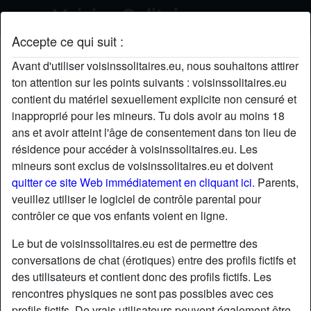
Accepte ce qui suit :
Jzuzjb's profil
Avant d'utiliser voisinssolitaires.eu, nous souhaitons attirer
ton attention sur les points suivants : voisinssolitaires.eu
contient du matériel sexuellement explicite non censuré et
inapproprié pour les mineurs. Tu dois avoir au moins 18
ans et avoir atteint l'âge de consentement dans ton lieu de
résidence pour accéder à voisinssolitaires.eu. Les
mineurs sont exclus de voisinssolitaires.eu et doivent
quitter ce site Web immédiatement en cliquant ici.
Parents,
veuillez utiliser le logiciel de contrôle parental pour
contrôler ce que vos enfants voient en ligne.
Le but de voisinssolitaires.eu est de permettre des
conversations de chat (érotiques) entre des profils fictifs et
des utilisateurs et contient donc des profils fictifs. Les
rencontres physiques ne sont pas possibles avec ces
star
chat
Ajouter
Discuter !
profils fictifs. De vrais utilisateurs peuvent également être