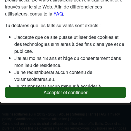
trouvés sur le site Web. Afin de différencier ces
utilisateurs, consulte la
FAQ
.
Nickname:
Jzuzjb
Âge:
26
Tu déclares que les faits suivants sont exacts :
Pays:
France
J'accepte que ce site puisse utiliser des cookies et
Département:
Charente
des technologies similaires à des fins d'analyse et de
Sexe:
Homme
publicité.
J'ai au moins 18 ans et l'âge du consentement dans
mon lieu de résidence.
Description
Je ne redistribuerai aucun contenu de
N'a pas encore saisi de description
voisinssolitaires.eu.
Je n'autoriserai aucun mineur à accéder à
Cherche
Accepter et continuer
voisinssolitaires.eu ou à tout matériel qu'il contient.
N'a spécifié aucune préférence
Tout contenu que je consulte ou télécharge sur
voisinssolitaires.eu est destiné à mon usage
personnel et je ne le montrerai pas à un mineur.
voisinssolitaires.eu © 2012 - 2026
|
Abuse
|
Sitemap
|
Tarifs
|
FAQ
|
Privacy
policy
|
Conditions générales d'utilisation
|
Contact
Je n'ai pas été contacté par les fournisseurs de ce
Ce site est un service de chat érotique et utilise des profils fictifs. Ceux-ci sont
matériel, et je choisis volontiers de le visualiser ou de
purement à des fins de divertissement, les rendez-vous physiques ne sont pas