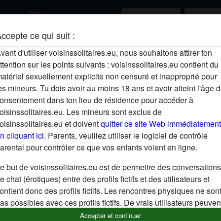
favorite_border
rcher
S'inscrire
ccepte ce qui suit :
Description
vant d'utiliser voisinssolitaires.eu, nous souhaitons attirer ton
ttention sur les points suivants : voisinssolitaires.eu contient du
N'a pas encore saisi de description
atériel sexuellement explicite non censuré et inapproprié pour
Cherche
es mineurs. Tu dois avoir au moins 18 ans et avoir atteint l'âge 
onsentement dans ton lieu de résidence pour accéder à
N'a spécifié aucune préférence
oisinssolitaires.eu. Les mineurs sont exclus de
oisinssolitaires.eu et doivent
quitter ce site Web immédiatement
n cliquant ici.
Parents, veuillez utiliser le logiciel de contrôle
arental pour contrôler ce que vos enfants voient en ligne.
e but de voisinssolitaires.eu est de permettre des conversations
e chat (érotiques) entre des profils fictifs et des utilisateurs et
ontient donc des profils fictifs. Les rencontres physiques ne son
as possibles avec ces profils fictifs. De vrais utilisateurs peuven
galement être trouvés sur le site Web. Afin de différencier ces
Accepter et continuer