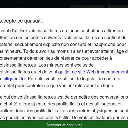
favorite_border
rcher
S'inscrire
ccepte ce qui suit :
Description
vant d'utiliser voisinssolitaires.eu, nous souhaitons attirer ton
ttention sur les points suivants : voisinssolitaires.eu contient du
N'a pas encore saisi de description
atériel sexuellement explicite non censuré et inapproprié pour
Cherche
es mineurs. Tu dois avoir au moins 18 ans et avoir atteint l'âge 
onsentement dans ton lieu de résidence pour accéder à
N'a spécifié aucune préférence
oisinssolitaires.eu. Les mineurs sont exclus de
oisinssolitaires.eu et doivent
quitter ce site Web immédiatement
n cliquant ici.
Parents, veuillez utiliser le logiciel de contrôle
arental pour contrôler ce que vos enfants voient en ligne.
e but de voisinssolitaires.eu est de permettre des conversations
e chat (érotiques) entre des profils fictifs et des utilisateurs et
ontient donc des profils fictifs. Les rencontres physiques ne son
as possibles avec ces profils fictifs. De vrais utilisateurs peuven
galement être trouvés sur le site Web. Afin de différencier ces
Accepter et continuer