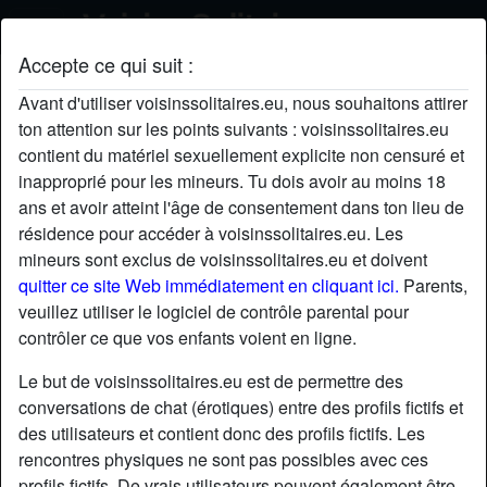
Accepte ce qui suit :
Alex's profil
Avant d'utiliser voisinssolitaires.eu, nous souhaitons attirer
ton attention sur les points suivants : voisinssolitaires.eu
contient du matériel sexuellement explicite non censuré et
inapproprié pour les mineurs. Tu dois avoir au moins 18
ans et avoir atteint l'âge de consentement dans ton lieu de
résidence pour accéder à voisinssolitaires.eu. Les
mineurs sont exclus de voisinssolitaires.eu et doivent
quitter ce site Web immédiatement en cliquant ici.
Parents,
veuillez utiliser le logiciel de contrôle parental pour
contrôler ce que vos enfants voient en ligne.
Le but de voisinssolitaires.eu est de permettre des
conversations de chat (érotiques) entre des profils fictifs et
des utilisateurs et contient donc des profils fictifs. Les
rencontres physiques ne sont pas possibles avec ces
star
chat
Ajouter
Discuter !
profils fictifs. De vrais utilisateurs peuvent également être