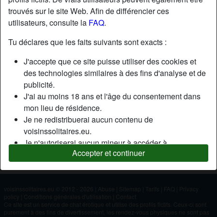
trouvés sur le site Web. Afin de différencier ces
utilisateurs, consulte la
FAQ
.
Nickname:
Alex
Âge:
60
Tu déclares que les faits suivants sont exacts :
Pays:
France
J'accepte que ce site puisse utiliser des cookies et
Département:
Essonne
des technologies similaires à des fins d'analyse et de
Sexe:
Homme
publicité.
J'ai au moins 18 ans et l'âge du consentement dans
mon lieu de résidence.
Description
Je ne redistribuerai aucun contenu de
N'a pas encore saisi de description
voisinssolitaires.eu.
Je n'autoriserai aucun mineur à accéder à
Cherche
Accepter et continuer
voisinssolitaires.eu ou à tout matériel qu'il contient.
N'a spécifié aucune préférence
Tout contenu que je consulte ou télécharge sur
voisinssolitaires.eu est destiné à mon usage
personnel et je ne le montrerai pas à un mineur.
voisinssolitaires.eu © 2012 - 2026
|
Abuse
|
Sitemap
|
Tarifs
|
FAQ
|
Privacy
policy
|
Conditions générales d'utilisation
|
Contact
Je n'ai pas été contacté par les fournisseurs de ce
Ce site est un service de chat érotique et utilise des profils fictifs. Ceux-ci sont
matériel, et je choisis volontiers de le visualiser ou de
purement à des fins de divertissement, les rendez-vous physiques ne sont pas