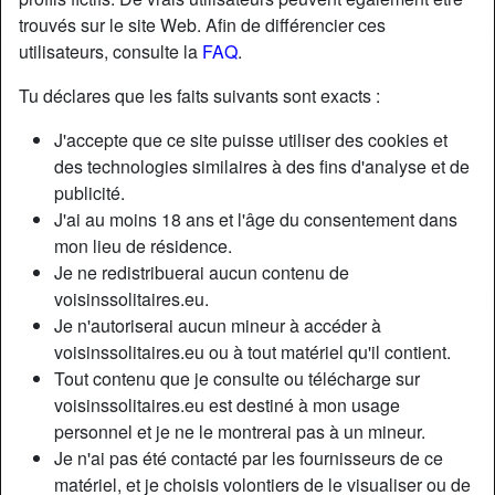
trouvés sur le site Web. Afin de différencier ces
utilisateurs, consulte la
FAQ
.
Tu déclares que les faits suivants sont exacts :
J'accepte que ce site puisse utiliser des cookies et
des technologies similaires à des fins d'analyse et de
publicité.
J'ai au moins 18 ans et l'âge du consentement dans
mon lieu de résidence.
Je ne redistribuerai aucun contenu de
voisinssolitaires.eu.
Je n'autoriserai aucun mineur à accéder à
Nickname:
Waxxedvaxxed
voisinssolitaires.eu ou à tout matériel qu'il contient.
Âge:
32
Tout contenu que je consulte ou télécharge sur
Pays:
France
voisinssolitaires.eu est destiné à mon usage
Département:
Eure
personnel et je ne le montrerai pas à un mineur.
Sexe:
Femme
Je n'ai pas été contacté par les fournisseurs de ce
Sexualité:
Hétéro
matériel, et je choisis volontiers de le visualiser ou de