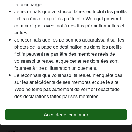
le télécharger.
Relation:
Célibataire
Je reconnais que voisinssolitaires.eu inclut des profils
Couleur des cheveux:
Brunette
fictifs créés et exploités par le site Web qui peuvent
Épilé(e):
Oui
communiquer avec moi à des fins promotionnelles et
Fumeur(euse):
Non
autres.
Je reconnais que les personnes apparaissant sur les
Description
photos de la page de destination ou dans les profils
person_pin
fictifs peuvent ne pas être des membres réels de
Femelle avec des formes voluptueuses souhaite devenir
voisinssolitaires.eu et que certaines données sont
une soumise devouée à son Maître. Je ne suis
fournies à titre d'illustration uniquement.
actuellement qu’une ancienne libertine qui après avoir
Je reconnais que voisinssolitaires.eu n'enquête pas
réfléchi souhaite vivre la vie de soumise. Je souhaite
sur les antécédents de ses membres et que le site
devenir une chienne, une grosse pute, une grosse truie,
Web ne tente pas autrement de vérifier l'exactitude
une esclave sexuelle.
des déclarations faites par ses membres.
Cherche
N'a spécifié aucune préférence
Accepter et continuer
Tags