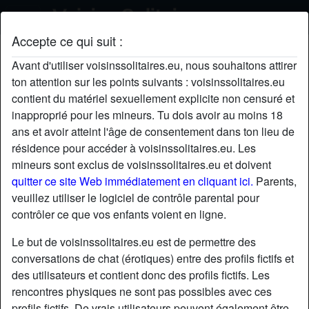
Accepte ce qui suit :
waxxedvaxxed's profil
Avant d'utiliser voisinssolitaires.eu, nous souhaitons attirer
ton attention sur les points suivants : voisinssolitaires.eu
contient du matériel sexuellement explicite non censuré et
inapproprié pour les mineurs. Tu dois avoir au moins 18
ans et avoir atteint l'âge de consentement dans ton lieu de
résidence pour accéder à voisinssolitaires.eu. Les
mineurs sont exclus de voisinssolitaires.eu et doivent
quitter ce site Web immédiatement en cliquant ici.
Parents,
veuillez utiliser le logiciel de contrôle parental pour
contrôler ce que vos enfants voient en ligne.
Le but de voisinssolitaires.eu est de permettre des
conversations de chat (érotiques) entre des profils fictifs et
des utilisateurs et contient donc des profils fictifs. Les
rencontres physiques ne sont pas possibles avec ces
star
chat
Ajouter
Discuter !
profils fictifs. De vrais utilisateurs peuvent également être