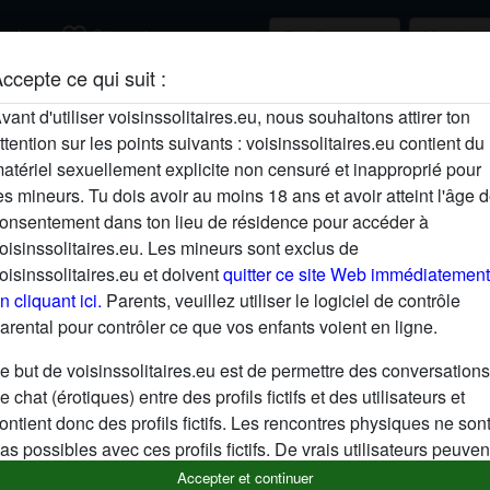
favorite_border
rcher
S'inscrire
ccepte ce qui suit :
Description
vant d'utiliser voisinssolitaires.eu, nous souhaitons attirer ton
ttention sur les points suivants : voisinssolitaires.eu contient du
N'a pas encore saisi de description
atériel sexuellement explicite non censuré et inapproprié pour
Cherche
es mineurs. Tu dois avoir au moins 18 ans et avoir atteint l'âge 
onsentement dans ton lieu de résidence pour accéder à
N'a spécifié aucune préférence
oisinssolitaires.eu. Les mineurs sont exclus de
oisinssolitaires.eu et doivent
quitter ce site Web immédiatement
n cliquant ici.
Parents, veuillez utiliser le logiciel de contrôle
arental pour contrôler ce que vos enfants voient en ligne.
e but de voisinssolitaires.eu est de permettre des conversations
e chat (érotiques) entre des profils fictifs et des utilisateurs et
ontient donc des profils fictifs. Les rencontres physiques ne son
as possibles avec ces profils fictifs. De vrais utilisateurs peuven
galement être trouvés sur le site Web. Afin de différencier ces
Accepter et continuer