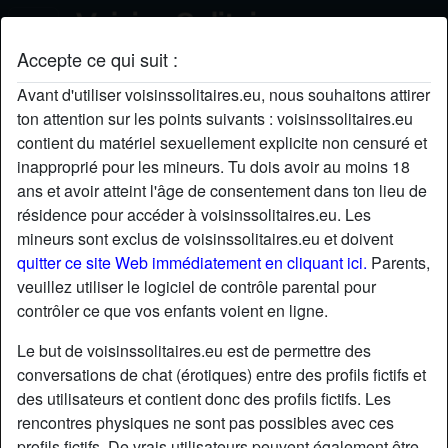
Accepte ce qui suit :
Kinoulegrand's profil
Avant d'utiliser voisinssolitaires.eu, nous souhaitons attirer
ton attention sur les points suivants : voisinssolitaires.eu
contient du matériel sexuellement explicite non censuré et
inapproprié pour les mineurs. Tu dois avoir au moins 18
ans et avoir atteint l'âge de consentement dans ton lieu de
résidence pour accéder à voisinssolitaires.eu. Les
mineurs sont exclus de voisinssolitaires.eu et doivent
quitter ce site Web immédiatement en cliquant ici.
Parents,
veuillez utiliser le logiciel de contrôle parental pour
contrôler ce que vos enfants voient en ligne.
Le but de voisinssolitaires.eu est de permettre des
conversations de chat (érotiques) entre des profils fictifs et
des utilisateurs et contient donc des profils fictifs. Les
rencontres physiques ne sont pas possibles avec ces
star
chat
Ajouter
Discuter !
profils fictifs. De vrais utilisateurs peuvent également être