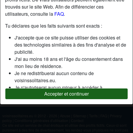
trouvés sur le site Web. Afin de différencier ces
utilisateurs, consulte la
FAQ
.
Nickname:
Kinoulegrand
Âge:
49
Tu déclares que les faits suivants sont exacts :
Pays:
France
J'accepte que ce site puisse utiliser des cookies et
Département:
Gironde
des technologies similaires à des fins d'analyse et de
Sexe:
Homme
publicité.
J'ai au moins 18 ans et l'âge du consentement dans
mon lieu de résidence.
Description
Je ne redistribuerai aucun contenu de
N'a pas encore saisi de description
voisinssolitaires.eu.
Je n'autoriserai aucun mineur à accéder à
Cherche
Accepter et continuer
voisinssolitaires.eu ou à tout matériel qu'il contient.
N'a spécifié aucune préférence
Tout contenu que je consulte ou télécharge sur
voisinssolitaires.eu est destiné à mon usage
personnel et je ne le montrerai pas à un mineur.
voisinssolitaires.eu © 2012 - 2026
|
Abuse
|
Sitemap
|
Tarifs
|
FAQ
|
Privacy
policy
|
Conditions générales d'utilisation
|
Contact
Je n'ai pas été contacté par les fournisseurs de ce
Ce site est un service de chat érotique et utilise des profils fictifs. Ceux-ci sont
matériel, et je choisis volontiers de le visualiser ou de
purement à des fins de divertissement, les rendez-vous physiques ne sont pas