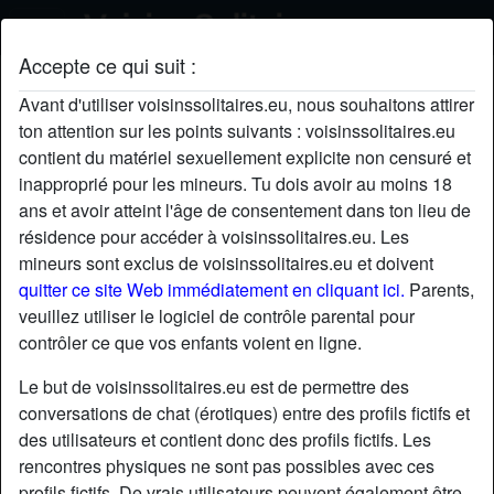
Accepte ce qui suit :
LilDebbie's profil
Avant d'utiliser voisinssolitaires.eu, nous souhaitons attirer
ton attention sur les points suivants : voisinssolitaires.eu
radio_button_checked
contient du matériel sexuellement explicite non censuré et
inapproprié pour les mineurs. Tu dois avoir au moins 18
ans et avoir atteint l'âge de consentement dans ton lieu de
résidence pour accéder à voisinssolitaires.eu. Les
mineurs sont exclus de voisinssolitaires.eu et doivent
quitter ce site Web immédiatement en cliquant ici.
Parents,
veuillez utiliser le logiciel de contrôle parental pour
contrôler ce que vos enfants voient en ligne.
Le but de voisinssolitaires.eu est de permettre des
conversations de chat (érotiques) entre des profils fictifs et
des utilisateurs et contient donc des profils fictifs. Les
rencontres physiques ne sont pas possibles avec ces
star
chat
Ajouter
Discuter !
profils fictifs. De vrais utilisateurs peuvent également être