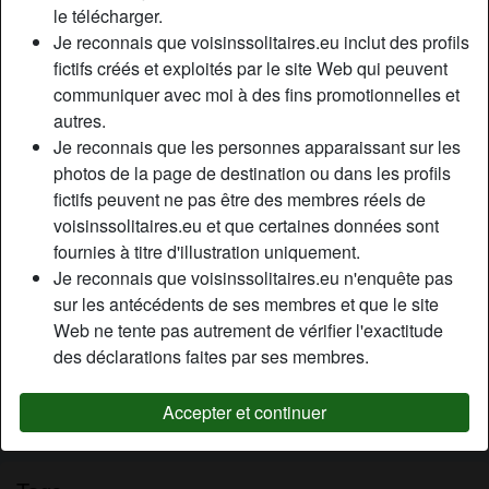
le télécharger.
Relation:
Célibataire
Je reconnais que voisinssolitaires.eu inclut des profils
Couleur des cheveux:
Blonde
fictifs créés et exploités par le site Web qui peuvent
Couleur des yeux:
Brun
communiquer avec moi à des fins promotionnelles et
Épilé(e):
Oui
autres.
Fumeur(euse):
Non
Je reconnais que les personnes apparaissant sur les
photos de la page de destination ou dans les profils
Description
fictifs peuvent ne pas être des membres réels de
person_pin
voisinssolitaires.eu et que certaines données sont
Je recherche principalement à faire des plan cul à
fournies à titre d'illustration uniquement.
proximité. Je me considère plutôt jolie, pour le vérifier, rien
Je reconnais que voisinssolitaires.eu n'enquête pas
de plus simple, envoies moi quelques photos de toi en mp,
sur les antécédents de ses membres et que le site
si tu me plais tu auras la chance de m’avoir rien que pour
Web ne tente pas autrement de vérifier l'exactitude
toi le temps d’une nuit. Contacte-moi vite
des déclarations faites par ses membres.
Cherche
Accepter et continuer
N'a spécifié aucune préférence