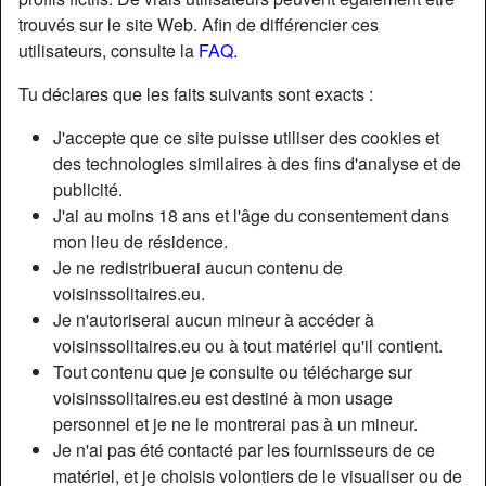
trouvés sur le site Web. Afin de différencier ces
utilisateurs, consulte la
FAQ
.
Tu déclares que les faits suivants sont exacts :
J'accepte que ce site puisse utiliser des cookies et
des technologies similaires à des fins d'analyse et de
publicité.
J'ai au moins 18 ans et l'âge du consentement dans
mon lieu de résidence.
Je ne redistribuerai aucun contenu de
voisinssolitaires.eu.
Je n'autoriserai aucun mineur à accéder à
Nickname:
LilDebbie
voisinssolitaires.eu ou à tout matériel qu'il contient.
Âge:
22
Tout contenu que je consulte ou télécharge sur
Pays:
France
voisinssolitaires.eu est destiné à mon usage
Département:
Haute-Garonne
personnel et je ne le montrerai pas à un mineur.
Sexe:
Femme
Je n'ai pas été contacté par les fournisseurs de ce
Sexualité:
Hétéro
matériel, et je choisis volontiers de le visualiser ou de