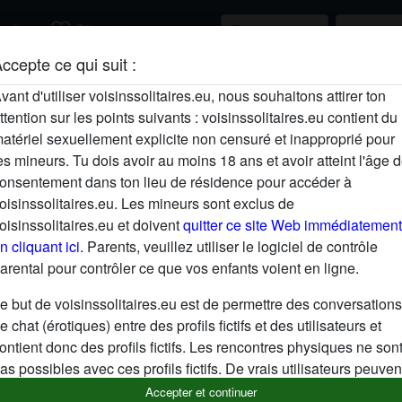
favorite_border
rcher
S'inscrire
ccepte ce qui suit :
Description
vant d'utiliser voisinssolitaires.eu, nous souhaitons attirer ton
ttention sur les points suivants : voisinssolitaires.eu contient du
N'a pas encore saisi de description
atériel sexuellement explicite non censuré et inapproprié pour
Cherche
es mineurs. Tu dois avoir au moins 18 ans et avoir atteint l'âge 
onsentement dans ton lieu de résidence pour accéder à
N'a spécifié aucune préférence
oisinssolitaires.eu. Les mineurs sont exclus de
oisinssolitaires.eu et doivent
quitter ce site Web immédiatement
n cliquant ici.
Parents, veuillez utiliser le logiciel de contrôle
arental pour contrôler ce que vos enfants voient en ligne.
e but de voisinssolitaires.eu est de permettre des conversations
e chat (érotiques) entre des profils fictifs et des utilisateurs et
ontient donc des profils fictifs. Les rencontres physiques ne son
as possibles avec ces profils fictifs. De vrais utilisateurs peuven
galement être trouvés sur le site Web. Afin de différencier ces
Accepter et continuer