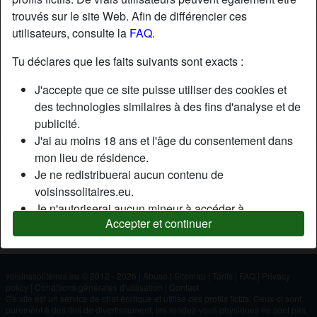
trouvés sur le site Web. Afin de différencier ces
utilisateurs, consulte la
FAQ
.
Nickname:
Abdoulahisam
Âge:
38
Tu déclares que les faits suivants sont exacts :
Pays:
France
J'accepte que ce site puisse utiliser des cookies et
Département:
Lot-et-Garonne
des technologies similaires à des fins d'analyse et de
Sexe:
Homme
publicité.
J'ai au moins 18 ans et l'âge du consentement dans
mon lieu de résidence.
Description
Je ne redistribuerai aucun contenu de
N'a pas encore saisi de description
voisinssolitaires.eu.
Je n'autoriserai aucun mineur à accéder à
Cherche
Accepter et continuer
voisinssolitaires.eu ou à tout matériel qu'il contient.
N'a spécifié aucune préférence
Tout contenu que je consulte ou télécharge sur
voisinssolitaires.eu est destiné à mon usage
personnel et je ne le montrerai pas à un mineur.
voisinssolitaires.eu © 2012 - 2026
|
Abuse
|
Sitemap
|
Tarifs
|
FAQ
|
Privacy
policy
|
Conditions générales d'utilisation
|
Contact
Je n'ai pas été contacté par les fournisseurs de ce
Ce site est un service de chat érotique et utilise des profils fictifs. Ceux-ci sont
matériel, et je choisis volontiers de le visualiser ou de
purement à des fins de divertissement, les rendez-vous physiques ne sont pas