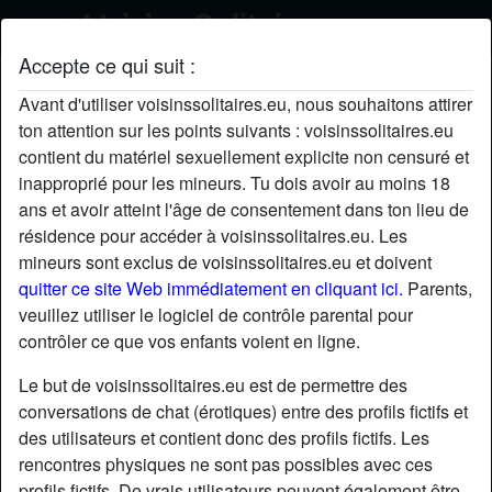
Accepte ce qui suit :
abdoulahisam's profil
Avant d'utiliser voisinssolitaires.eu, nous souhaitons attirer
ton attention sur les points suivants : voisinssolitaires.eu
contient du matériel sexuellement explicite non censuré et
inapproprié pour les mineurs. Tu dois avoir au moins 18
ans et avoir atteint l'âge de consentement dans ton lieu de
résidence pour accéder à voisinssolitaires.eu. Les
mineurs sont exclus de voisinssolitaires.eu et doivent
quitter ce site Web immédiatement en cliquant ici.
Parents,
veuillez utiliser le logiciel de contrôle parental pour
contrôler ce que vos enfants voient en ligne.
Le but de voisinssolitaires.eu est de permettre des
conversations de chat (érotiques) entre des profils fictifs et
des utilisateurs et contient donc des profils fictifs. Les
rencontres physiques ne sont pas possibles avec ces
star
chat
Ajouter
Discuter !
profils fictifs. De vrais utilisateurs peuvent également être