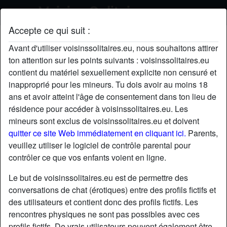
Accepte ce qui suit :
Nickname's profil
Avant d'utiliser voisinssolitaires.eu, nous souhaitons attirer
ton attention sur les points suivants : voisinssolitaires.eu
contient du matériel sexuellement explicite non censuré et
inapproprié pour les mineurs. Tu dois avoir au moins 18
ans et avoir atteint l'âge de consentement dans ton lieu de
résidence pour accéder à voisinssolitaires.eu. Les
mineurs sont exclus de voisinssolitaires.eu et doivent
quitter ce site Web immédiatement en cliquant ici.
Parents,
veuillez utiliser le logiciel de contrôle parental pour
contrôler ce que vos enfants voient en ligne.
Le but de voisinssolitaires.eu est de permettre des
conversations de chat (érotiques) entre des profils fictifs et
des utilisateurs et contient donc des profils fictifs. Les
rencontres physiques ne sont pas possibles avec ces
star
chat
Ajouter
Discuter !
profils fictifs. De vrais utilisateurs peuvent également être