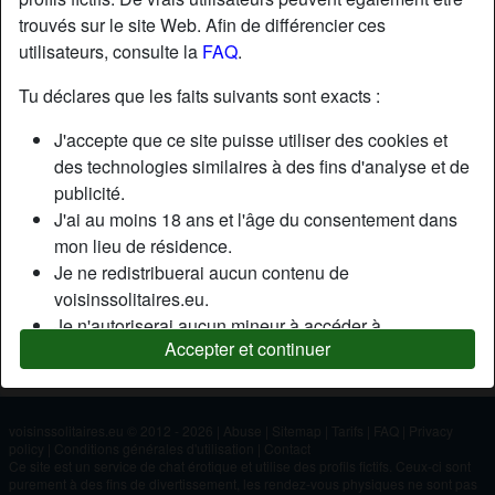
trouvés sur le site Web. Afin de différencier ces
utilisateurs, consulte la
FAQ
.
Nickname:
Nickname
Âge:
74
Tu déclares que les faits suivants sont exacts :
Pays:
France
J'accepte que ce site puisse utiliser des cookies et
Département:
Lot-et-Garonne
des technologies similaires à des fins d'analyse et de
Sexe:
Homme
publicité.
J'ai au moins 18 ans et l'âge du consentement dans
mon lieu de résidence.
Description
Je ne redistribuerai aucun contenu de
N'a pas encore saisi de description
voisinssolitaires.eu.
Je n'autoriserai aucun mineur à accéder à
Cherche
Accepter et continuer
voisinssolitaires.eu ou à tout matériel qu'il contient.
N'a spécifié aucune préférence
Tout contenu que je consulte ou télécharge sur
voisinssolitaires.eu est destiné à mon usage
personnel et je ne le montrerai pas à un mineur.
voisinssolitaires.eu © 2012 - 2026
|
Abuse
|
Sitemap
|
Tarifs
|
FAQ
|
Privacy
policy
|
Conditions générales d'utilisation
|
Contact
Je n'ai pas été contacté par les fournisseurs de ce
Ce site est un service de chat érotique et utilise des profils fictifs. Ceux-ci sont
matériel, et je choisis volontiers de le visualiser ou de
purement à des fins de divertissement, les rendez-vous physiques ne sont pas