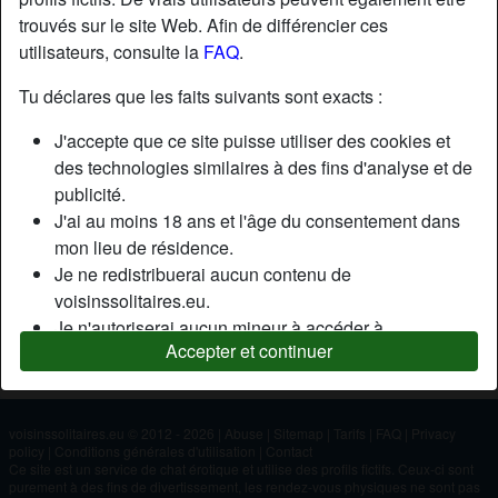
trouvés sur le site Web. Afin de différencier ces
utilisateurs, consulte la
FAQ
.
Nickname:
Jaienviedetoi
Âge:
19
Tu déclares que les faits suivants sont exacts :
Pays:
France
J'accepte que ce site puisse utiliser des cookies et
Département:
Mayenne
des technologies similaires à des fins d'analyse et de
Sexe:
Homme
publicité.
J'ai au moins 18 ans et l'âge du consentement dans
mon lieu de résidence.
Description
Je ne redistribuerai aucun contenu de
Pour plus d'informations venez sur mon discord : pn5_10
voisinssolitaires.eu.
Je n'autoriserai aucun mineur à accéder à
Cherche
Accepter et continuer
voisinssolitaires.eu ou à tout matériel qu'il contient.
N'a spécifié aucune préférence
Tout contenu que je consulte ou télécharge sur
voisinssolitaires.eu est destiné à mon usage
personnel et je ne le montrerai pas à un mineur.
voisinssolitaires.eu © 2012 - 2026
|
Abuse
|
Sitemap
|
Tarifs
|
FAQ
|
Privacy
policy
|
Conditions générales d'utilisation
|
Contact
Je n'ai pas été contacté par les fournisseurs de ce
Ce site est un service de chat érotique et utilise des profils fictifs. Ceux-ci sont
matériel, et je choisis volontiers de le visualiser ou de
purement à des fins de divertissement, les rendez-vous physiques ne sont pas