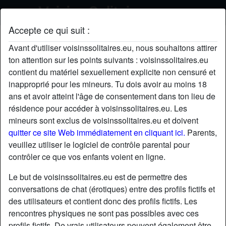
Accepte ce qui suit :
Jaienviedetoi's profil
Avant d'utiliser voisinssolitaires.eu, nous souhaitons attirer
ton attention sur les points suivants : voisinssolitaires.eu
contient du matériel sexuellement explicite non censuré et
inapproprié pour les mineurs. Tu dois avoir au moins 18
ans et avoir atteint l'âge de consentement dans ton lieu de
résidence pour accéder à voisinssolitaires.eu. Les
mineurs sont exclus de voisinssolitaires.eu et doivent
quitter ce site Web immédiatement en cliquant ici.
Parents,
veuillez utiliser le logiciel de contrôle parental pour
contrôler ce que vos enfants voient en ligne.
Le but de voisinssolitaires.eu est de permettre des
conversations de chat (érotiques) entre des profils fictifs et
des utilisateurs et contient donc des profils fictifs. Les
rencontres physiques ne sont pas possibles avec ces
star
chat
Ajouter
Discuter !
profils fictifs. De vrais utilisateurs peuvent également être