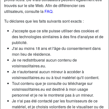
trouvés sur le site Web. Afin de différencier ces
utilisateurs, consulte la
FAQ
.
Tu déclares que les faits suivants sont exacts :
J'accepte que ce site puisse utiliser des cookies et
des technologies similaires à des fins d'analyse et de
publicité.
J'ai au moins 18 ans et l'âge du consentement dans
mon lieu de résidence.
Je ne redistribuerai aucun contenu de
voisinssolitaires.eu.
Je n'autoriserai aucun mineur à accéder à
Nickname:
LionessNicollier
voisinssolitaires.eu ou à tout matériel qu'il contient.
Âge:
45
Tout contenu que je consulte ou télécharge sur
Pays:
France
voisinssolitaires.eu est destiné à mon usage
Département:
Moselle
personnel et je ne le montrerai pas à un mineur.
Sexe:
Femme
Je n'ai pas été contacté par les fournisseurs de ce
Sexualité:
Hétéro
matériel, et je choisis volontiers de le visualiser ou de