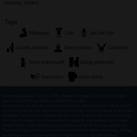
Homme, Hétéro
Tags
Massage
Oral
Jeu de rôle
Jouets sexuels
Sexe mature
Costume
Sans préservatif
Gorge profonde
Soumis(e)
Gros seins
voisinssolitaires.eu © 2012 - 2026
|
Abuse
|
Sitemap
|
Tarifs
|
FAQ
|
Privacy
policy
|
Conditions générales d'utilisation
|
Contact
Ce site est un service de chat érotique et utilise des profils fictifs. Ceux-ci sont
purement à des fins de divertissement, les rendez-vous physiques ne sont pas
possibles. Tu paies par message. Tu dois avoir 18 ans ou plus pour utiliser ce
site. Afin de te fournir le meilleur service possible, nous traitons tes données
personnelles. L'âge minimum pour participer est de 18 ans. Les personnes
n'ayant pas l'âge minimum ne sont pas autorisées à utiliser ce service. Protège
les mineurs des images explicites en ligne avec des logiciels comme