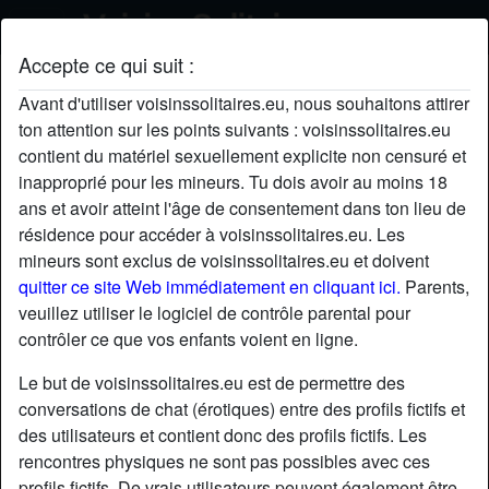
Accepte ce qui suit :
lèchemoi's profil
Avant d'utiliser voisinssolitaires.eu, nous souhaitons attirer
ton attention sur les points suivants : voisinssolitaires.eu
radio_button_checked
contient du matériel sexuellement explicite non censuré et
inapproprié pour les mineurs. Tu dois avoir au moins 18
ans et avoir atteint l'âge de consentement dans ton lieu de
résidence pour accéder à voisinssolitaires.eu. Les
mineurs sont exclus de voisinssolitaires.eu et doivent
quitter ce site Web immédiatement en cliquant ici.
Parents,
veuillez utiliser le logiciel de contrôle parental pour
contrôler ce que vos enfants voient en ligne.
Le but de voisinssolitaires.eu est de permettre des
conversations de chat (érotiques) entre des profils fictifs et
des utilisateurs et contient donc des profils fictifs. Les
rencontres physiques ne sont pas possibles avec ces
star
chat
Ajouter
Discuter !
profils fictifs. De vrais utilisateurs peuvent également être