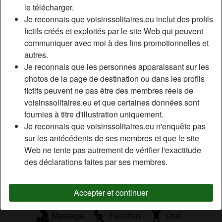
le télécharger.
Couleur des cheveux:
Blonde
Je reconnais que voisinssolitaires.eu inclut des profils
Couleur des yeux:
Bleu
fictifs créés et exploités par le site Web qui peuvent
Taille:
167 cm
communiquer avec moi à des fins promotionnelles et
Épilé(e):
Oui
autres.
Je reconnais que les personnes apparaissant sur les
Description
photos de la page de destination ou dans les profils
person_pin
fictifs peuvent ne pas être des membres réels de
Salut , je veux un mec pour une experience sexe sans
voisinssolitaires.eu et que certaines données sont
lendemain . Je suis une meuf célibataire qui aime
fournies à titre d'illustration uniquement.
beaucoup les longs préliminaires. Il faut donc que tu sois
Je reconnais que voisinssolitaires.eu n'enquête pas
doué pour me faire un bon petit cuni .
sur les antécédents de ses membres et que le site
Cherche
Web ne tente pas autrement de vérifier l'exactitude
des déclarations faites par ses membres.
Homme, Hétéro, Bisexuel(le)
Accepter et continuer
Tags
Massage
Fellation
Oral