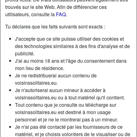
trouvés sur le site Web. Afin de différencier ces
utilisateurs, consulte la
FAQ
.
Tu déclares que les faits suivants sont exacts :
J'accepte que ce site puisse utiliser des cookies et
des technologies similaires à des fins d'analyse et de
publicité.
J'ai au moins 18 ans et l'âge du consentement dans
mon lieu de résidence.
Je ne redistribuerai aucun contenu de
voisinssolitaires.eu.
Je n'autoriserai aucun mineur à accéder à
Nickname:
Lèchemoi
voisinssolitaires.eu ou à tout matériel qu'il contient.
Âge:
22
Tout contenu que je consulte ou télécharge sur
Pays:
France
voisinssolitaires.eu est destiné à mon usage
Département:
Nord
personnel et je ne le montrerai pas à un mineur.
Sexe:
Femme
Je n'ai pas été contacté par les fournisseurs de ce
Sexualité:
Hétéro
matériel, et je choisis volontiers de le visualiser ou de