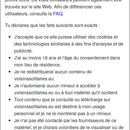
trouvés sur le site Web. Afin de différencier ces
utilisateurs, consulte la
FAQ
.
Tu déclares que les faits suivants sont exacts :
J'accepte que ce site puisse utiliser des cookies et
des technologies similaires à des fins d'analyse et de
publicité.
J'ai au moins 18 ans et l'âge du consentement dans
mon lieu de résidence.
Je ne redistribuerai aucun contenu de
voisinssolitaires.eu.
Je n'autoriserai aucun mineur à accéder à
Nickname:
MHeleneR
voisinssolitaires.eu ou à tout matériel qu'il contient.
Âge:
63
Tout contenu que je consulte ou télécharge sur
Pays:
France
voisinssolitaires.eu est destiné à mon usage
Département:
Nord
personnel et je ne le montrerai pas à un mineur.
Sexe:
Femme
Je n'ai pas été contacté par les fournisseurs de ce
Sexualité:
Hétéro
matériel, et je choisis volontiers de le visualiser ou de