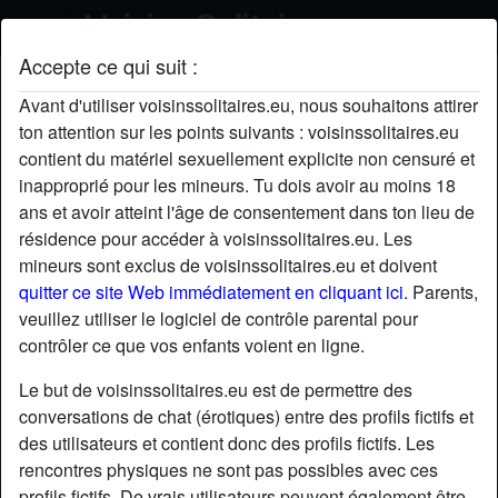
Accepte ce qui suit :
MHeleneR's profil
Avant d'utiliser voisinssolitaires.eu, nous souhaitons attirer
ton attention sur les points suivants : voisinssolitaires.eu
contient du matériel sexuellement explicite non censuré et
inapproprié pour les mineurs. Tu dois avoir au moins 18
ans et avoir atteint l'âge de consentement dans ton lieu de
résidence pour accéder à voisinssolitaires.eu. Les
mineurs sont exclus de voisinssolitaires.eu et doivent
quitter ce site Web immédiatement en cliquant ici.
Parents,
veuillez utiliser le logiciel de contrôle parental pour
contrôler ce que vos enfants voient en ligne.
Le but de voisinssolitaires.eu est de permettre des
conversations de chat (érotiques) entre des profils fictifs et
des utilisateurs et contient donc des profils fictifs. Les
rencontres physiques ne sont pas possibles avec ces
star
chat
Ajouter
Discuter !
profils fictifs. De vrais utilisateurs peuvent également être