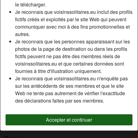
le télécharger.
Relation:
Célibataire
Je reconnais que voisinssolitaires.eu inclut des profils
Couleur des cheveux:
Blonde
fictifs créés et exploités par le site Web qui peuvent
Couleur des yeux:
Bleu
communiquer avec moi à des fins promotionnelles et
Épilé(e):
Oui
autres.
Fumeur(euse):
Non
Je reconnais que les personnes apparaissant sur les
photos de la page de destination ou dans les profils
Description
fictifs peuvent ne pas être des membres réels de
person_pin
voisinssolitaires.eu et que certaines données sont
J’ai beaucoup réfléchi à comment faire un plan cul, car ce
fournies à titre d'illustration uniquement.
n’est pas facile pour moi. Je suis une femme timide, mais
Je reconnais que voisinssolitaires.eu n'enquête pas
chaude qui cherche une relation d’un soir . J’ai tellement
sur les antécédents de ses membres et que le site
peur de passer pour une salope, que je ne sais vraiment
Web ne tente pas autrement de vérifier l'exactitude
pas quoi vous raconter.
des déclarations faites par ses membres.
Cherche
N'a spécifié aucune préférence
Accepter et continuer