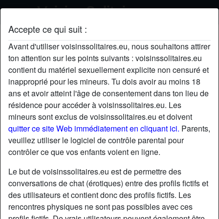
Accepte ce qui suit :
LéoneEnchanting's profil
Avant d'utiliser voisinssolitaires.eu, nous souhaitons attirer
ton attention sur les points suivants : voisinssolitaires.eu
contient du matériel sexuellement explicite non censuré et
inapproprié pour les mineurs. Tu dois avoir au moins 18
ans et avoir atteint l'âge de consentement dans ton lieu de
résidence pour accéder à voisinssolitaires.eu. Les
mineurs sont exclus de voisinssolitaires.eu et doivent
quitter ce site Web immédiatement en cliquant ici.
Parents,
veuillez utiliser le logiciel de contrôle parental pour
contrôler ce que vos enfants voient en ligne.
Le but de voisinssolitaires.eu est de permettre des
conversations de chat (érotiques) entre des profils fictifs et
des utilisateurs et contient donc des profils fictifs. Les
rencontres physiques ne sont pas possibles avec ces
star
chat
Ajouter
Discuter !
profils fictifs. De vrais utilisateurs peuvent également être