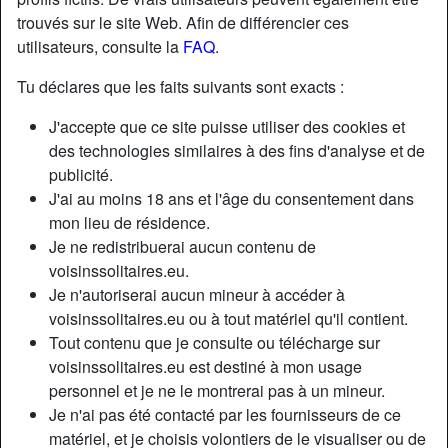
trouvés sur le site Web. Afin de différencier ces
utilisateurs, consulte la
FAQ
.
Tu déclares que les faits suivants sont exacts :
J'accepte que ce site puisse utiliser des cookies et
des technologies similaires à des fins d'analyse et de
publicité.
J'ai au moins 18 ans et l'âge du consentement dans
mon lieu de résidence.
Je ne redistribuerai aucun contenu de
voisinssolitaires.eu.
Je n'autoriserai aucun mineur à accéder à
Nickname:
LéoneEnchanting
voisinssolitaires.eu ou à tout matériel qu'il contient.
Âge:
50
Tout contenu que je consulte ou télécharge sur
Pays:
France
voisinssolitaires.eu est destiné à mon usage
Département:
Orne
personnel et je ne le montrerai pas à un mineur.
Sexe:
Femme
Je n'ai pas été contacté par les fournisseurs de ce
Sexualité:
Hétéro
matériel, et je choisis volontiers de le visualiser ou de