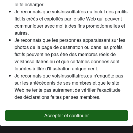
le télécharger.
Relation:
Marié(e)
Je reconnais que voisinssolitaires.eu inclut des profils
Couleur des cheveux:
Brunette
fictifs créés et exploités par le site Web qui peuvent
Couleur des yeux:
Vert
communiquer avec moi à des fins promotionnelles et
Épilé(e):
Oui
autres.
Fumeur(euse):
À l'occasion
Je reconnais que les personnes apparaissant sur les
photos de la page de destination ou dans les profils
Description
fictifs peuvent ne pas être des membres réels de
person_pin
voisinssolitaires.eu et que certaines données sont
J’ai été mariée durant 20 ans, et je peux dire que je suis
fournies à titre d'illustration uniquement.
une femme d’expérience qui sait comment faire jouir un
Je reconnais que voisinssolitaires.eu n'enquête pas
homme et le vider bien a fond. Si tenter l’expérience de la
sur les antécédents de ses membres et que le site
femme cougar te tente, alors contacte moi par message
Web ne tente pas autrement de vérifier l'exactitude
privé. Je cherche un homme que mes rondeurs ne
des déclarations faites par ses membres.
dérangera pas, de 18 à 40 ans.
Cherche
Accepter et continuer
N'a spécifié aucune préférence