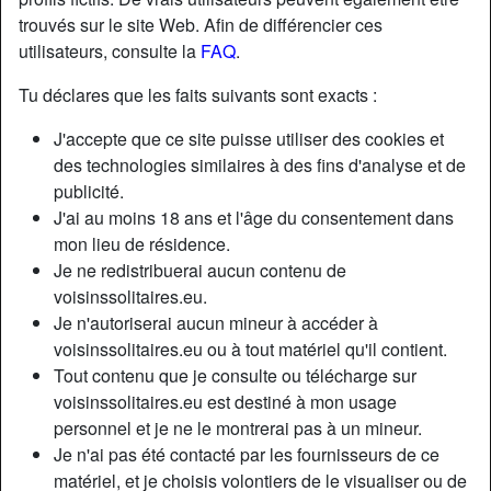
trouvés sur le site Web. Afin de différencier ces
utilisateurs, consulte la
FAQ
.
Tu déclares que les faits suivants sont exacts :
J'accepte que ce site puisse utiliser des cookies et
des technologies similaires à des fins d'analyse et de
publicité.
J'ai au moins 18 ans et l'âge du consentement dans
mon lieu de résidence.
Je ne redistribuerai aucun contenu de
voisinssolitaires.eu.
Je n'autoriserai aucun mineur à accéder à
Nickname:
BerryBelise
voisinssolitaires.eu ou à tout matériel qu'il contient.
Âge:
35
Tout contenu que je consulte ou télécharge sur
Pays:
France
voisinssolitaires.eu est destiné à mon usage
Département:
Paris
personnel et je ne le montrerai pas à un mineur.
Sexe:
Femme
Je n'ai pas été contacté par les fournisseurs de ce
Sexualité:
Hétéro
matériel, et je choisis volontiers de le visualiser ou de