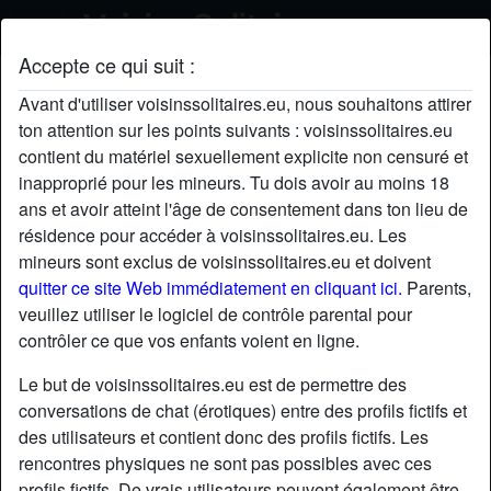
Accepte ce qui suit :
BerryBelise's profil
Avant d'utiliser voisinssolitaires.eu, nous souhaitons attirer
ton attention sur les points suivants : voisinssolitaires.eu
radio_button_checked
contient du matériel sexuellement explicite non censuré et
inapproprié pour les mineurs. Tu dois avoir au moins 18
ans et avoir atteint l'âge de consentement dans ton lieu de
résidence pour accéder à voisinssolitaires.eu. Les
mineurs sont exclus de voisinssolitaires.eu et doivent
quitter ce site Web immédiatement en cliquant ici.
Parents,
veuillez utiliser le logiciel de contrôle parental pour
contrôler ce que vos enfants voient en ligne.
Le but de voisinssolitaires.eu est de permettre des
conversations de chat (érotiques) entre des profils fictifs et
des utilisateurs et contient donc des profils fictifs. Les
rencontres physiques ne sont pas possibles avec ces
star
chat
Ajouter
Discuter !
profils fictifs. De vrais utilisateurs peuvent également être