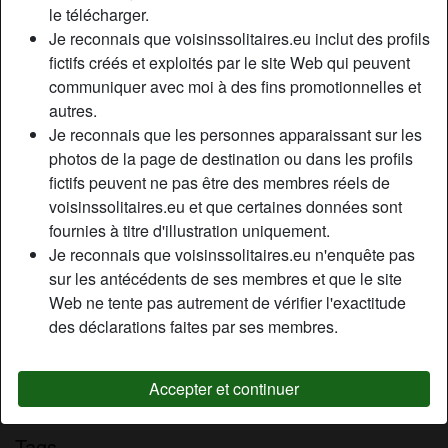
le télécharger.
Relation:
Célibataire
Je reconnais que voisinssolitaires.eu inclut des profils
Couleur des yeux:
Brun
fictifs créés et exploités par le site Web qui peuvent
Épilé(e):
Oui
communiquer avec moi à des fins promotionnelles et
Fumeur(euse):
À l'occasion
autres.
Je reconnais que les personnes apparaissant sur les
Description
photos de la page de destination ou dans les profils
person_pin
fictifs peuvent ne pas être des membres réels de
Je suis une dominatrice. Si vous êtes un masochiste qui
voisinssolitaires.eu et que certaines données sont
recherche dominatrice, il y a de forte chance que nous
fournies à titre d'illustration uniquement.
puissions nous entendre. Je vous propose qu'on discute
Je reconnais que voisinssolitaires.eu n'enquête pas
en privé pour faire le point sur vos envies et attente, avant
sur les antécédents de ses membres et que le site
de parler des miens. Une fois, nos accords pris, il n’y aura
Web ne tente pas autrement de vérifier l'exactitude
pas de retour en arrière et le jeu pourra commencer.
des déclarations faites par ses membres.
Cherche
Homme, Hétéro, Bisexuel(le)
Accepter et continuer
Tags