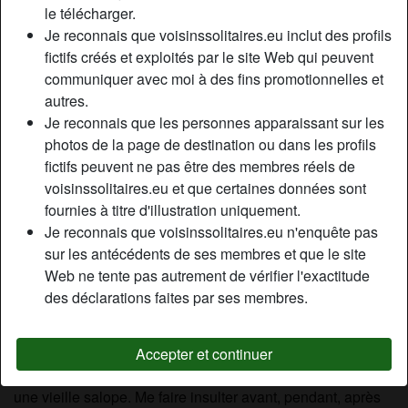
le télécharger.
Relation:
Célibataire
Je reconnais que voisinssolitaires.eu inclut des profils
Couleur des cheveux:
Blonde
fictifs créés et exploités par le site Web qui peuvent
Couleur des yeux:
Bleu
communiquer avec moi à des fins promotionnelles et
Poids:
67 Kg
autres.
Fumeur(euse):
À l'occasion
Je reconnais que les personnes apparaissant sur les
photos de la page de destination ou dans les profils
Description
fictifs peuvent ne pas être des membres réels de
person_pin
voisinssolitaires.eu et que certaines données sont
Je suis prête à me déplacer , si tu es partant pour un plan
fournies à titre d'illustration uniquement.
cul avec une vieille. J’aime me faire prendre par tous les
Je reconnais que voisinssolitaires.eu n'enquête pas
trous. Et oui je suis vieille cochonne. J’offre mon sexe, mon
sur les antécédents de ses membres et que le site
cul, ma bouche à une belle queue. A mon âge, on ne fait
Web ne tente pas autrement de vérifier l'exactitude
plus de manière. D’ailleurs je n’ai jamais caché à quel
des déclarations faites par ses membres.
point j’aime me faire défoncer. Tous mes anciens collègues
me sont passés dessus et même la petite stagiaire m’a mis
les doigts dans la chatte. J’ai une belle expérience dont je
Accepter et continuer
peux te faire profiter. Je suce, je pompe, je lèche comme
une vieille salope. Me faire insulter avant, pendant, après