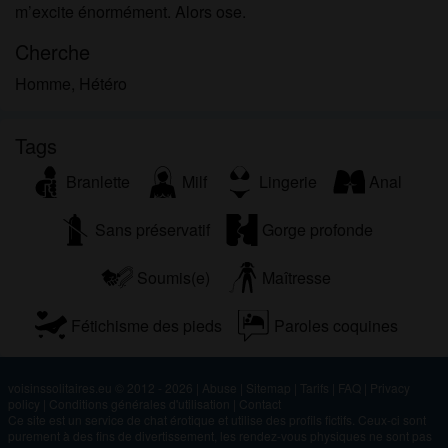
m’excite énormément. Alors ose.
Cherche
Homme, Hétéro
Tags
Branlette
Milf
Lingerie
Anal
Sans préservatif
Gorge profonde
Soumis(e)
Maîtresse
Fétichisme des pieds
Paroles coquines
voisinssolitaires.eu © 2012 - 2026
|
Abuse
|
Sitemap
|
Tarifs
|
FAQ
|
Privacy
policy
|
Conditions générales d'utilisation
|
Contact
Ce site est un service de chat érotique et utilise des profils fictifs. Ceux-ci sont
purement à des fins de divertissement, les rendez-vous physiques ne sont pas