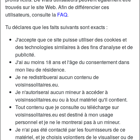
trouvés sur le site Web. Afin de différencier ces
utilisateurs, consulte la
FAQ
.
Tu déclares que les faits suivants sont exacts :
J'accepte que ce site puisse utiliser des cookies et
des technologies similaires à des fins d'analyse et de
publicité.
J'ai au moins 18 ans et l'âge du consentement dans
mon lieu de résidence.
Je ne redistribuerai aucun contenu de
voisinssolitaires.eu.
Je n'autoriserai aucun mineur à accéder à
Nickname:
Racingheart
voisinssolitaires.eu ou à tout matériel qu'il contient.
Âge:
61
Tout contenu que je consulte ou télécharge sur
Pays:
France
voisinssolitaires.eu est destiné à mon usage
Département:
Paris
personnel et je ne le montrerai pas à un mineur.
Sexe:
Femme
Je n'ai pas été contacté par les fournisseurs de ce
Sexualité:
Hétéro
matériel, et je choisis volontiers de le visualiser ou de