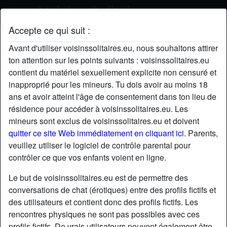
Accepte ce qui suit :
racingheart's profil
Avant d'utiliser voisinssolitaires.eu, nous souhaitons attirer
ton attention sur les points suivants : voisinssolitaires.eu
contient du matériel sexuellement explicite non censuré et
inapproprié pour les mineurs. Tu dois avoir au moins 18
ans et avoir atteint l'âge de consentement dans ton lieu de
résidence pour accéder à voisinssolitaires.eu. Les
mineurs sont exclus de voisinssolitaires.eu et doivent
quitter ce site Web immédiatement en cliquant ici.
Parents,
veuillez utiliser le logiciel de contrôle parental pour
contrôler ce que vos enfants voient en ligne.
Le but de voisinssolitaires.eu est de permettre des
conversations de chat (érotiques) entre des profils fictifs et
des utilisateurs et contient donc des profils fictifs. Les
rencontres physiques ne sont pas possibles avec ces
star
chat
Ajouter
Discuter !
profils fictifs. De vrais utilisateurs peuvent également être