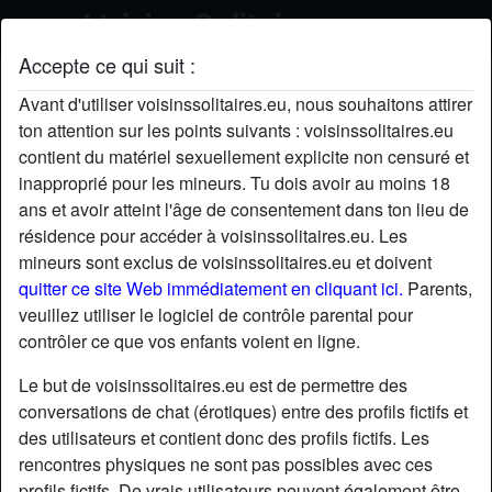
Accepte ce qui suit :
Delphine's profil
Avant d'utiliser voisinssolitaires.eu, nous souhaitons attirer
ton attention sur les points suivants : voisinssolitaires.eu
contient du matériel sexuellement explicite non censuré et
inapproprié pour les mineurs. Tu dois avoir au moins 18
ans et avoir atteint l'âge de consentement dans ton lieu de
résidence pour accéder à voisinssolitaires.eu. Les
mineurs sont exclus de voisinssolitaires.eu et doivent
quitter ce site Web immédiatement en cliquant ici.
Parents,
veuillez utiliser le logiciel de contrôle parental pour
contrôler ce que vos enfants voient en ligne.
Le but de voisinssolitaires.eu est de permettre des
conversations de chat (érotiques) entre des profils fictifs et
des utilisateurs et contient donc des profils fictifs. Les
rencontres physiques ne sont pas possibles avec ces
star
chat
Ajouter
Discuter !
profils fictifs. De vrais utilisateurs peuvent également être