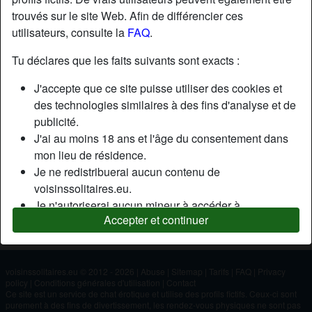
trouvés sur le site Web. Afin de différencier ces
utilisateurs, consulte la
FAQ
.
Nickname:
Delphine
Âge:
37
Tu déclares que les faits suivants sont exacts :
Pays:
France
J'accepte que ce site puisse utiliser des cookies et
Département:
Paris
des technologies similaires à des fins d'analyse et de
Sexe:
Femme
publicité.
J'ai au moins 18 ans et l'âge du consentement dans
mon lieu de résidence.
Description
Je ne redistribuerai aucun contenu de
N'a pas encore saisi de description
voisinssolitaires.eu.
Je n'autoriserai aucun mineur à accéder à
Cherche
Accepter et continuer
voisinssolitaires.eu ou à tout matériel qu'il contient.
N'a spécifié aucune préférence
Tout contenu que je consulte ou télécharge sur
voisinssolitaires.eu est destiné à mon usage
personnel et je ne le montrerai pas à un mineur.
voisinssolitaires.eu © 2012 - 2026
|
Abuse
|
Sitemap
|
Tarifs
|
FAQ
|
Privacy
policy
|
Conditions générales d'utilisation
|
Contact
Je n'ai pas été contacté par les fournisseurs de ce
Ce site est un service de chat érotique et utilise des profils fictifs. Ceux-ci sont
matériel, et je choisis volontiers de le visualiser ou de
purement à des fins de divertissement, les rendez-vous physiques ne sont pas