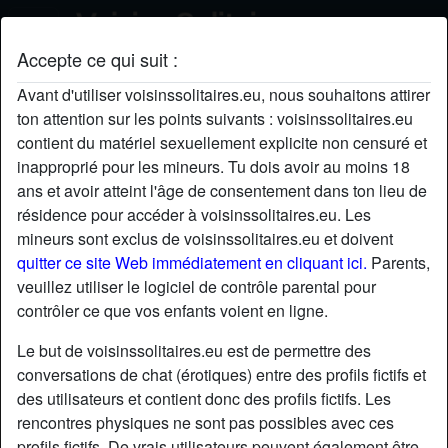
Accepte ce qui suit :
Jacky's profil
Avant d'utiliser voisinssolitaires.eu, nous souhaitons attirer
ton attention sur les points suivants : voisinssolitaires.eu
contient du matériel sexuellement explicite non censuré et
inapproprié pour les mineurs. Tu dois avoir au moins 18
ans et avoir atteint l'âge de consentement dans ton lieu de
résidence pour accéder à voisinssolitaires.eu. Les
mineurs sont exclus de voisinssolitaires.eu et doivent
quitter ce site Web immédiatement en cliquant ici.
Parents,
veuillez utiliser le logiciel de contrôle parental pour
contrôler ce que vos enfants voient en ligne.
Le but de voisinssolitaires.eu est de permettre des
conversations de chat (érotiques) entre des profils fictifs et
des utilisateurs et contient donc des profils fictifs. Les
rencontres physiques ne sont pas possibles avec ces
star
chat
Ajouter
Discuter !
profils fictifs. De vrais utilisateurs peuvent également être