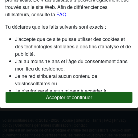
trouvés sur le site Web. Afin de différencier ces
utilisateurs, consulte la
FAQ
.
Nickname:
Jacky
Âge:
62
Tu déclares que les faits suivants sont exacts :
Pays:
France
J'accepte que ce site puisse utiliser des cookies et
Département:
Paris
des technologies similaires à des fins d'analyse et de
Sexe:
Homme
publicité.
J'ai au moins 18 ans et l'âge du consentement dans
mon lieu de résidence.
Description
Je ne redistribuerai aucun contenu de
N'a pas encore saisi de description
voisinssolitaires.eu.
Je n'autoriserai aucun mineur à accéder à
Cherche
Accepter et continuer
voisinssolitaires.eu ou à tout matériel qu'il contient.
N'a spécifié aucune préférence
Tout contenu que je consulte ou télécharge sur
voisinssolitaires.eu est destiné à mon usage
personnel et je ne le montrerai pas à un mineur.
voisinssolitaires.eu © 2012 - 2026
|
Abuse
|
Sitemap
|
Tarifs
|
FAQ
|
Privacy
policy
|
Conditions générales d'utilisation
|
Contact
Je n'ai pas été contacté par les fournisseurs de ce
Ce site est un service de chat érotique et utilise des profils fictifs. Ceux-ci sont
matériel, et je choisis volontiers de le visualiser ou de
purement à des fins de divertissement, les rendez-vous physiques ne sont pas