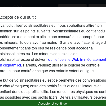
favorite_border
rcher
S'inscrire
ccepte ce qui suit :
Description
vant d'utiliser voisinssolitaires.eu, nous souhaitons attirer ton
ttention sur les points suivants : voisinssolitaires.eu contient du
N'a pas encore saisi de description
atériel sexuellement explicite non censuré et inapproprié pour
Cherche
es mineurs. Tu dois avoir au moins 18 ans et avoir atteint l'âge 
onsentement dans ton lieu de résidence pour accéder à
N'a spécifié aucune préférence
oisinssolitaires.eu. Les mineurs sont exclus de
oisinssolitaires.eu et doivent
quitter ce site Web immédiatement
n cliquant ici.
Parents, veuillez utiliser le logiciel de contrôle
arental pour contrôler ce que vos enfants voient en ligne.
e but de voisinssolitaires.eu est de permettre des conversations
e chat (érotiques) entre des profils fictifs et des utilisateurs et
ontient donc des profils fictifs. Les rencontres physiques ne son
as possibles avec ces profils fictifs. De vrais utilisateurs peuven
galement être trouvés sur le site Web. Afin de différencier ces
Accepter et continuer