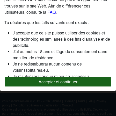
trouvés sur le site Web. Afin de différencier ces
utilisateurs, consulte la
FAQ
.
Nickname:
EndiY
Âge:
22
Tu déclares que les faits suivants sont exacts :
Pays:
France
J'accepte que ce site puisse utiliser des cookies et
Département:
Puy-de-Dôme
des technologies similaires à des fins d'analyse et de
Sexe:
Homme
publicité.
J'ai au moins 18 ans et l'âge du consentement dans
mon lieu de résidence.
Description
Je ne redistribuerai aucun contenu de
N'a pas encore saisi de description
voisinssolitaires.eu.
Je n'autoriserai aucun mineur à accéder à
Cherche
Accepter et continuer
voisinssolitaires.eu ou à tout matériel qu'il contient.
N'a spécifié aucune préférence
Tout contenu que je consulte ou télécharge sur
voisinssolitaires.eu est destiné à mon usage
personnel et je ne le montrerai pas à un mineur.
voisinssolitaires.eu © 2012 - 2026
|
Abuse
|
Sitemap
|
Tarifs
|
FAQ
|
Privacy
policy
|
Conditions générales d'utilisation
|
Contact
Je n'ai pas été contacté par les fournisseurs de ce
Ce site est un service de chat érotique et utilise des profils fictifs. Ceux-ci sont
matériel, et je choisis volontiers de le visualiser ou de
purement à des fins de divertissement, les rendez-vous physiques ne sont pas