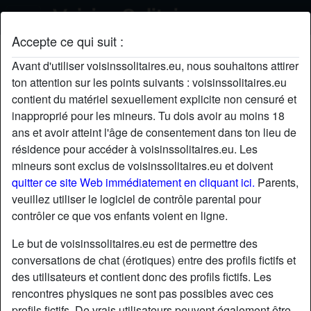
Accepte ce qui suit :
EndiY's profil
Avant d'utiliser voisinssolitaires.eu, nous souhaitons attirer
ton attention sur les points suivants : voisinssolitaires.eu
contient du matériel sexuellement explicite non censuré et
inapproprié pour les mineurs. Tu dois avoir au moins 18
ans et avoir atteint l'âge de consentement dans ton lieu de
résidence pour accéder à voisinssolitaires.eu. Les
mineurs sont exclus de voisinssolitaires.eu et doivent
quitter ce site Web immédiatement en cliquant ici.
Parents,
veuillez utiliser le logiciel de contrôle parental pour
contrôler ce que vos enfants voient en ligne.
Le but de voisinssolitaires.eu est de permettre des
conversations de chat (érotiques) entre des profils fictifs et
des utilisateurs et contient donc des profils fictifs. Les
rencontres physiques ne sont pas possibles avec ces
star
chat
Ajouter
Discuter !
profils fictifs. De vrais utilisateurs peuvent également être