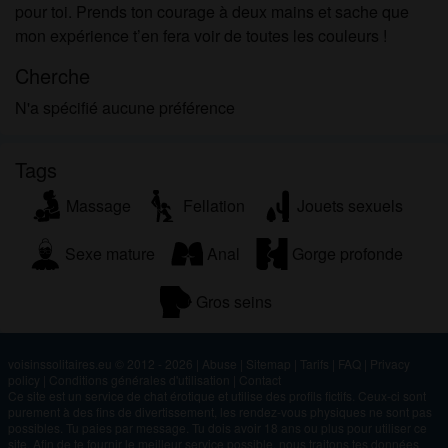
pour toi. Prends ton courage à deux mains et sache que
mon expérience t’en fera voir de toutes les couleurs !
Cherche
N'a spécifié aucune préférence
Tags
Massage
Fellation
Jouets sexuels
Sexe mature
Anal
Gorge profonde
Gros seins
voisinssolitaires.eu © 2012 - 2026
|
Abuse
|
Sitemap
|
Tarifs
|
FAQ
|
Privacy
policy
|
Conditions générales d'utilisation
|
Contact
Ce site est un service de chat érotique et utilise des profils fictifs. Ceux-ci sont
purement à des fins de divertissement, les rendez-vous physiques ne sont pas
possibles. Tu paies par message. Tu dois avoir 18 ans ou plus pour utiliser ce
site. Afin de te fournir le meilleur service possible, nous traitons tes données