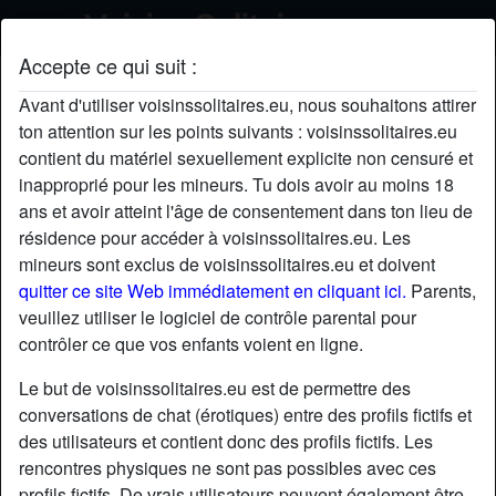
Accepte ce qui suit :
EmilieMtitz's profil
Avant d'utiliser voisinssolitaires.eu, nous souhaitons attirer
ton attention sur les points suivants : voisinssolitaires.eu
contient du matériel sexuellement explicite non censuré et
inapproprié pour les mineurs. Tu dois avoir au moins 18
ans et avoir atteint l'âge de consentement dans ton lieu de
résidence pour accéder à voisinssolitaires.eu. Les
mineurs sont exclus de voisinssolitaires.eu et doivent
quitter ce site Web immédiatement en cliquant ici.
Parents,
veuillez utiliser le logiciel de contrôle parental pour
contrôler ce que vos enfants voient en ligne.
Le but de voisinssolitaires.eu est de permettre des
conversations de chat (érotiques) entre des profils fictifs et
des utilisateurs et contient donc des profils fictifs. Les
rencontres physiques ne sont pas possibles avec ces
star
chat
Ajouter
Discuter !
profils fictifs. De vrais utilisateurs peuvent également être