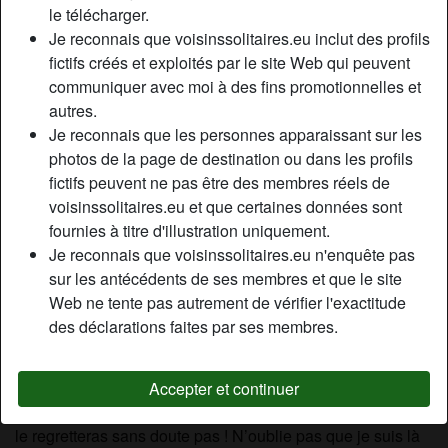
le télécharger.
Relation:
Célibataire
Je reconnais que voisinssolitaires.eu inclut des profils
Couleur des cheveux:
Blonde
fictifs créés et exploités par le site Web qui peuvent
Couleur des yeux:
Bleu
communiquer avec moi à des fins promotionnelles et
Épilé(e):
Oui
autres.
Fumeur(euse):
Non
Je reconnais que les personnes apparaissant sur les
photos de la page de destination ou dans les profils
Description
fictifs peuvent ne pas être des membres réels de
person_pin
voisinssolitaires.eu et que certaines données sont
Envie d'un plan cul avec femme cougar qui te correspond ?
fournies à titre d'illustration uniquement.
Alors tu es sur le bon profil ! Le mien ! Je me présente, je
Je reconnais que voisinssolitaires.eu n'enquête pas
suis Emilie, femme qui souhaite trouver de jeunes hommes
sur les antécédents de ses membres et que le site
pleins d’envies et de désirs pour moi ! Épicurienne,
Web ne tente pas autrement de vérifier l'exactitude
curieuse et aimant les caresses, je suis chaude comme de
des déclarations faites par ses membres.
la braise mais ne souhaite pas me refroidir un instant !
Comme tu peux le voir je n’ai pas froid aux yeux. Rien que
cette photo devrait te faire tourner la tête et te donner
Accepter et continuer
l’envie de venir me parler. Si tu veux une femme mure tu ne
le regretteras sans doute pas ! N’oublie pas que je suis là