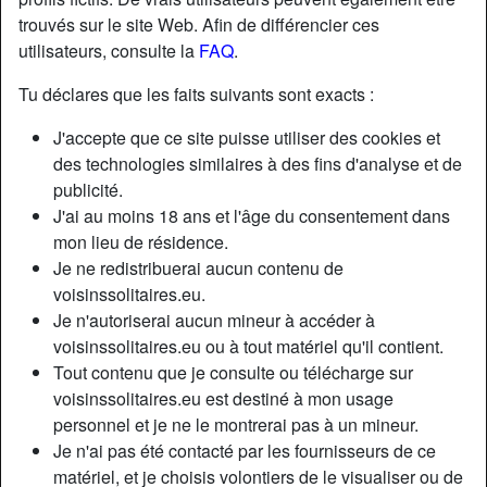
trouvés sur le site Web. Afin de différencier ces
utilisateurs, consulte la
FAQ
.
Tu déclares que les faits suivants sont exacts :
J'accepte que ce site puisse utiliser des cookies et
des technologies similaires à des fins d'analyse et de
publicité.
J'ai au moins 18 ans et l'âge du consentement dans
mon lieu de résidence.
Je ne redistribuerai aucun contenu de
voisinssolitaires.eu.
Je n'autoriserai aucun mineur à accéder à
Nickname:
EmilieMtitz
voisinssolitaires.eu ou à tout matériel qu'il contient.
Âge:
62
Tout contenu que je consulte ou télécharge sur
Pays:
France
voisinssolitaires.eu est destiné à mon usage
Département:
Pyrénées-Atlantiques
personnel et je ne le montrerai pas à un mineur.
Sexe:
Femme
Je n'ai pas été contacté par les fournisseurs de ce
Sexualité:
Hétéro
matériel, et je choisis volontiers de le visualiser ou de