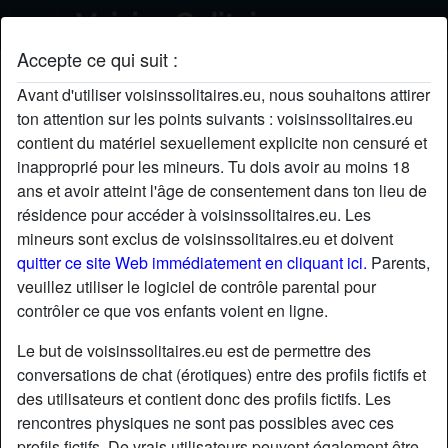
Accepte ce qui suit :
Rayan's profil
Avant d'utiliser voisinssolitaires.eu, nous souhaitons attirer
ton attention sur les points suivants : voisinssolitaires.eu
contient du matériel sexuellement explicite non censuré et
inapproprié pour les mineurs. Tu dois avoir au moins 18
ans et avoir atteint l'âge de consentement dans ton lieu de
résidence pour accéder à voisinssolitaires.eu. Les
mineurs sont exclus de voisinssolitaires.eu et doivent
quitter ce site Web immédiatement en cliquant ici.
Parents,
veuillez utiliser le logiciel de contrôle parental pour
contrôler ce que vos enfants voient en ligne.
Le but de voisinssolitaires.eu est de permettre des
conversations de chat (érotiques) entre des profils fictifs et
des utilisateurs et contient donc des profils fictifs. Les
rencontres physiques ne sont pas possibles avec ces
star
chat
Ajouter
Discuter !
profils fictifs. De vrais utilisateurs peuvent également être