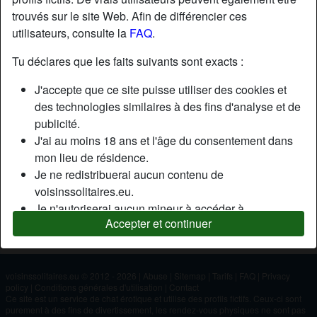
trouvés sur le site Web. Afin de différencier ces
utilisateurs, consulte la
FAQ
.
Nickname:
Rayan
Âge:
20
Tu déclares que les faits suivants sont exacts :
Pays:
France
J'accepte que ce site puisse utiliser des cookies et
Département:
Pyrénées-Orientales
des technologies similaires à des fins d'analyse et de
Sexe:
Homme
publicité.
J'ai au moins 18 ans et l'âge du consentement dans
mon lieu de résidence.
Description
Je ne redistribuerai aucun contenu de
N'a pas encore saisi de description
voisinssolitaires.eu.
Je n'autoriserai aucun mineur à accéder à
Cherche
Accepter et continuer
voisinssolitaires.eu ou à tout matériel qu'il contient.
N'a spécifié aucune préférence
Tout contenu que je consulte ou télécharge sur
voisinssolitaires.eu est destiné à mon usage
personnel et je ne le montrerai pas à un mineur.
voisinssolitaires.eu © 2012 - 2026
|
Abuse
|
Sitemap
|
Tarifs
|
FAQ
|
Privacy
policy
|
Conditions générales d'utilisation
|
Contact
Je n'ai pas été contacté par les fournisseurs de ce
Ce site est un service de chat érotique et utilise des profils fictifs. Ceux-ci sont
matériel, et je choisis volontiers de le visualiser ou de
purement à des fins de divertissement, les rendez-vous physiques ne sont pas