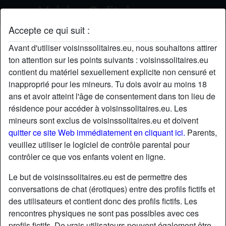
Accepte ce qui suit :
Arthur's profil
Avant d'utiliser voisinssolitaires.eu, nous souhaitons attirer
ton attention sur les points suivants : voisinssolitaires.eu
contient du matériel sexuellement explicite non censuré et
inapproprié pour les mineurs. Tu dois avoir au moins 18
ans et avoir atteint l'âge de consentement dans ton lieu de
résidence pour accéder à voisinssolitaires.eu. Les
mineurs sont exclus de voisinssolitaires.eu et doivent
quitter ce site Web immédiatement en cliquant ici.
Parents,
veuillez utiliser le logiciel de contrôle parental pour
contrôler ce que vos enfants voient en ligne.
Le but de voisinssolitaires.eu est de permettre des
conversations de chat (érotiques) entre des profils fictifs et
des utilisateurs et contient donc des profils fictifs. Les
rencontres physiques ne sont pas possibles avec ces
star
chat
Ajouter
Discuter !
profils fictifs. De vrais utilisateurs peuvent également être