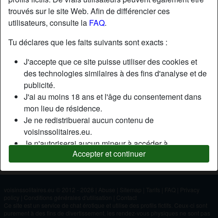
trouvés sur le site Web. Afin de différencier ces
utilisateurs, consulte la
FAQ
.
Nickname:
Arthur
Âge:
26
Tu déclares que les faits suivants sont exacts :
Pays:
France
J'accepte que ce site puisse utiliser des cookies et
Département:
Rhône
des technologies similaires à des fins d'analyse et de
Sexe:
Homme
publicité.
J'ai au moins 18 ans et l'âge du consentement dans
mon lieu de résidence.
Description
Je ne redistribuerai aucun contenu de
N'a pas encore saisi de description
voisinssolitaires.eu.
Je n'autoriserai aucun mineur à accéder à
Cherche
Accepter et continuer
voisinssolitaires.eu ou à tout matériel qu'il contient.
N'a spécifié aucune préférence
Tout contenu que je consulte ou télécharge sur
voisinssolitaires.eu est destiné à mon usage
personnel et je ne le montrerai pas à un mineur.
voisinssolitaires.eu © 2012 - 2026
|
Abuse
|
Sitemap
|
Tarifs
|
FAQ
|
Privacy
policy
|
Conditions générales d'utilisation
|
Contact
Je n'ai pas été contacté par les fournisseurs de ce
Ce site est un service de chat érotique et utilise des profils fictifs. Ceux-ci sont
matériel, et je choisis volontiers de le visualiser ou de
purement à des fins de divertissement, les rendez-vous physiques ne sont pas