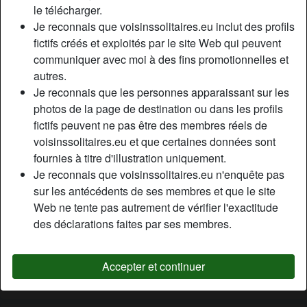
le télécharger.
Relation:
Célibataire
Je reconnais que voisinssolitaires.eu inclut des profils
Couleur des cheveux:
Blonde
fictifs créés et exploités par le site Web qui peuvent
Couleur des yeux:
Bleu
communiquer avec moi à des fins promotionnelles et
Épilé(e):
Oui
autres.
Je reconnais que les personnes apparaissant sur les
Description
photos de la page de destination ou dans les profils
person_pin
fictifs peuvent ne pas être des membres réels de
Bonjour. Messieurs. Je suis une femme célibataire . Vous
voisinssolitaires.eu et que certaines données sont
êtes un homme célibataire ou en couple. Vous voulez juste
fournies à titre d'illustration uniquement.
un coup vite fait ou à l’heure. Vous aurez ma chatte a votre
Je reconnais que voisinssolitaires.eu n'enquête pas
disposition uniquement, cela m’excite grandement. Moi
sur les antécédents de ses membres et que le site
aussi et juste en recherche de plaisir et de plan cul gratuit .
Web ne tente pas autrement de vérifier l'exactitude
Elle est serrée juste ce qu’il faut. Elle est faite pour vous
des déclarations faites par ses membres.
amusser. (avec regarder caresser vider vos couilles).
Cherche
Accepter et continuer
Homme, Hétéro