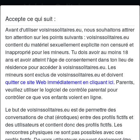
Accepte ce qui suit :
GisBelle's profil
Avant d'utiliser voisinssolitaires.eu, nous souhaitons attirer
ton attention sur les points suivants : voisinssolitaires.eu
contient du matériel sexuellement explicite non censuré et
inapproprié pour les mineurs. Tu dois avoir au moins 18
ans et avoir atteint l'âge de consentement dans ton lieu de
résidence pour accéder à voisinssolitaires.eu. Les
mineurs sont exclus de voisinssolitaires.eu et doivent
quitter ce site Web immédiatement en cliquant ici.
Parents,
veuillez utiliser le logiciel de contrôle parental pour
contrôler ce que vos enfants voient en ligne.
Le but de voisinssolitaires.eu est de permettre des
conversations de chat (érotiques) entre des profils fictifs et
des utilisateurs et contient donc des profils fictifs. Les
rencontres physiques ne sont pas possibles avec ces
star
chat
Ajouter
Discuter !
profils fictifs. De vrais utilisateurs peuvent également être