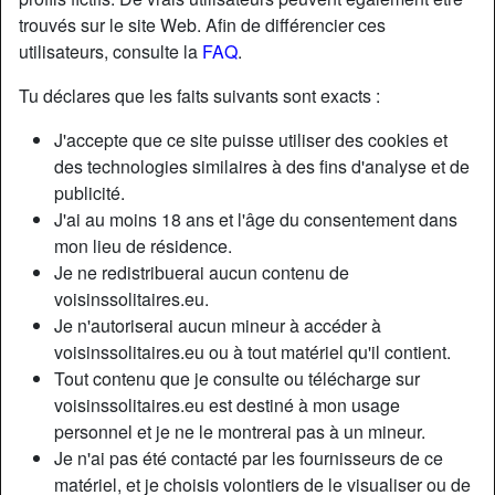
trouvés sur le site Web. Afin de différencier ces
utilisateurs, consulte la
FAQ
.
Tu déclares que les faits suivants sont exacts :
J'accepte que ce site puisse utiliser des cookies et
des technologies similaires à des fins d'analyse et de
publicité.
J'ai au moins 18 ans et l'âge du consentement dans
mon lieu de résidence.
Je ne redistribuerai aucun contenu de
voisinssolitaires.eu.
Je n'autoriserai aucun mineur à accéder à
Nickname:
GisBelle
voisinssolitaires.eu ou à tout matériel qu'il contient.
Âge:
38
Tout contenu que je consulte ou télécharge sur
Pays:
France
voisinssolitaires.eu est destiné à mon usage
Département:
Seine-Maritime
personnel et je ne le montrerai pas à un mineur.
Sexe:
Femme
Je n'ai pas été contacté par les fournisseurs de ce
Sexualité:
Hétéro
matériel, et je choisis volontiers de le visualiser ou de