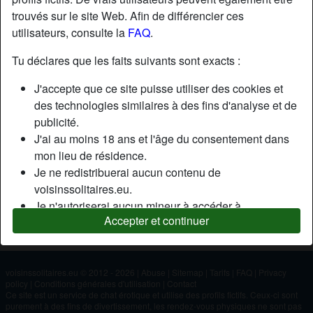
trouvés sur le site Web. Afin de différencier ces
utilisateurs, consulte la
FAQ
.
Nickname:
Tuga69
Âge:
61
Tu déclares que les faits suivants sont exacts :
Pays:
France
J'accepte que ce site puisse utiliser des cookies et
Département:
Tarn
des technologies similaires à des fins d'analyse et de
Sexe:
Homme
publicité.
J'ai au moins 18 ans et l'âge du consentement dans
mon lieu de résidence.
Description
Je ne redistribuerai aucun contenu de
N'a pas encore saisi de description
voisinssolitaires.eu.
Je n'autoriserai aucun mineur à accéder à
Cherche
Accepter et continuer
voisinssolitaires.eu ou à tout matériel qu'il contient.
N'a spécifié aucune préférence
Tout contenu que je consulte ou télécharge sur
voisinssolitaires.eu est destiné à mon usage
personnel et je ne le montrerai pas à un mineur.
voisinssolitaires.eu © 2012 - 2026
|
Abuse
|
Sitemap
|
Tarifs
|
FAQ
|
Privacy
policy
|
Conditions générales d'utilisation
|
Contact
Je n'ai pas été contacté par les fournisseurs de ce
Ce site est un service de chat érotique et utilise des profils fictifs. Ceux-ci sont
matériel, et je choisis volontiers de le visualiser ou de
purement à des fins de divertissement, les rendez-vous physiques ne sont pas