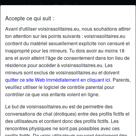
Accepte ce qui suit :
Tuga69's profil
Avant d'utiliser voisinssolitaires.eu, nous souhaitons attirer
ton attention sur les points suivants : voisinssolitaires.eu
contient du matériel sexuellement explicite non censuré et
inapproprié pour les mineurs. Tu dois avoir au moins 18
ans et avoir atteint l'âge de consentement dans ton lieu de
résidence pour accéder à voisinssolitaires.eu. Les
mineurs sont exclus de voisinssolitaires.eu et doivent
quitter ce site Web immédiatement en cliquant ici.
Parents,
veuillez utiliser le logiciel de contrôle parental pour
contrôler ce que vos enfants voient en ligne.
Le but de voisinssolitaires.eu est de permettre des
conversations de chat (érotiques) entre des profils fictifs et
des utilisateurs et contient donc des profils fictifs. Les
rencontres physiques ne sont pas possibles avec ces
star
chat
Ajouter
Discuter !
profils fictifs. De vrais utilisateurs peuvent également être