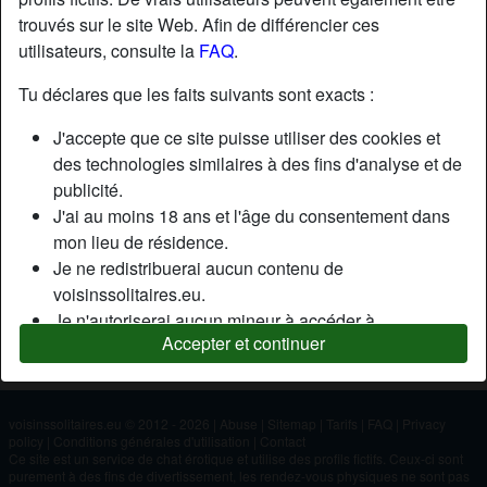
trouvés sur le site Web. Afin de différencier ces
utilisateurs, consulte la
FAQ
.
Nickname:
Raminagrobis
Âge:
76
Tu déclares que les faits suivants sont exacts :
Pays:
France
J'accepte que ce site puisse utiliser des cookies et
Département:
Val-de-Marne
des technologies similaires à des fins d'analyse et de
Sexe:
Homme
publicité.
J'ai au moins 18 ans et l'âge du consentement dans
mon lieu de résidence.
Description
Je ne redistribuerai aucun contenu de
N'a pas encore saisi de description
voisinssolitaires.eu.
Je n'autoriserai aucun mineur à accéder à
Cherche
Accepter et continuer
voisinssolitaires.eu ou à tout matériel qu'il contient.
N'a spécifié aucune préférence
Tout contenu que je consulte ou télécharge sur
voisinssolitaires.eu est destiné à mon usage
personnel et je ne le montrerai pas à un mineur.
voisinssolitaires.eu © 2012 - 2026
|
Abuse
|
Sitemap
|
Tarifs
|
FAQ
|
Privacy
policy
|
Conditions générales d'utilisation
|
Contact
Je n'ai pas été contacté par les fournisseurs de ce
Ce site est un service de chat érotique et utilise des profils fictifs. Ceux-ci sont
matériel, et je choisis volontiers de le visualiser ou de
purement à des fins de divertissement, les rendez-vous physiques ne sont pas