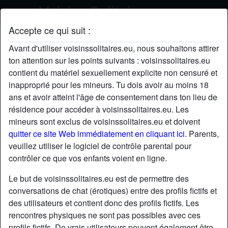
Accepte ce qui suit :
Raminagrobis's profil
Avant d'utiliser voisinssolitaires.eu, nous souhaitons attirer
ton attention sur les points suivants : voisinssolitaires.eu
contient du matériel sexuellement explicite non censuré et
inapproprié pour les mineurs. Tu dois avoir au moins 18
ans et avoir atteint l'âge de consentement dans ton lieu de
résidence pour accéder à voisinssolitaires.eu. Les
mineurs sont exclus de voisinssolitaires.eu et doivent
quitter ce site Web immédiatement en cliquant ici.
Parents,
veuillez utiliser le logiciel de contrôle parental pour
contrôler ce que vos enfants voient en ligne.
Le but de voisinssolitaires.eu est de permettre des
conversations de chat (érotiques) entre des profils fictifs et
des utilisateurs et contient donc des profils fictifs. Les
rencontres physiques ne sont pas possibles avec ces
star
chat
Ajouter
Discuter !
profils fictifs. De vrais utilisateurs peuvent également être