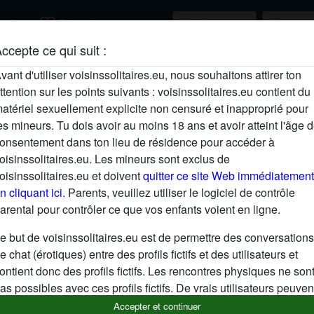
favorite_border
rcher
S'inscrire
ccepte ce qui suit :
Description
vant d'utiliser voisinssolitaires.eu, nous souhaitons attirer ton
ttention sur les points suivants : voisinssolitaires.eu contient du
N'a pas encore saisi de description
atériel sexuellement explicite non censuré et inapproprié pour
Cherche
es mineurs. Tu dois avoir au moins 18 ans et avoir atteint l'âge 
onsentement dans ton lieu de résidence pour accéder à
Homme, 36-54
oisinssolitaires.eu. Les mineurs sont exclus de
oisinssolitaires.eu et doivent
quitter ce site Web immédiatement
n cliquant ici.
Parents, veuillez utiliser le logiciel de contrôle
arental pour contrôler ce que vos enfants voient en ligne.
e but de voisinssolitaires.eu est de permettre des conversations
e chat (érotiques) entre des profils fictifs et des utilisateurs et
ontient donc des profils fictifs. Les rencontres physiques ne son
as possibles avec ces profils fictifs. De vrais utilisateurs peuven
galement être trouvés sur le site Web. Afin de différencier ces
Accepter et continuer