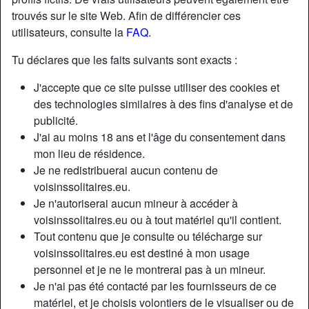
trouvés sur le site Web. Afin de différencier ces
utilisateurs, consulte la
FAQ
.
Nickname:
Paulpieuvre
Âge:
57
Tu déclares que les faits suivants sont exacts :
Pays:
France
J'accepte que ce site puisse utiliser des cookies et
Département:
Var
des technologies similaires à des fins d'analyse et de
Sexe:
Homme
publicité.
Relation:
Relation ouverte
J'ai au moins 18 ans et l'âge du consentement dans
Taille:
171 cm
mon lieu de résidence.
Je ne redistribuerai aucun contenu de
Poids:
74 Kg
voisinssolitaires.eu.
Épilé(e):
yes
Je n'autoriserai aucun mineur à accéder à
voisinssolitaires.eu ou à tout matériel qu'il contient.
Description
Tout contenu que je consulte ou télécharge sur
voisinssolitaires.eu est destiné à mon usage
N'a pas encore saisi de description
personnel et je ne le montrerai pas à un mineur.
Cherche
Je n'ai pas été contacté par les fournisseurs de ce
matériel, et je choisis volontiers de le visualiser ou de
Femme, 36-54, 55+