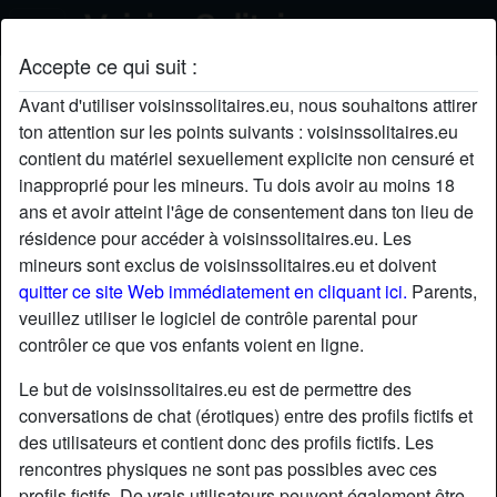
Accepte ce qui suit :
paulpieuvre's profil
Avant d'utiliser voisinssolitaires.eu, nous souhaitons attirer
ton attention sur les points suivants : voisinssolitaires.eu
contient du matériel sexuellement explicite non censuré et
inapproprié pour les mineurs. Tu dois avoir au moins 18
ans et avoir atteint l'âge de consentement dans ton lieu de
résidence pour accéder à voisinssolitaires.eu. Les
mineurs sont exclus de voisinssolitaires.eu et doivent
quitter ce site Web immédiatement en cliquant ici.
Parents,
veuillez utiliser le logiciel de contrôle parental pour
contrôler ce que vos enfants voient en ligne.
Le but de voisinssolitaires.eu est de permettre des
conversations de chat (érotiques) entre des profils fictifs et
des utilisateurs et contient donc des profils fictifs. Les
rencontres physiques ne sont pas possibles avec ces
star
chat
Ajouter
Discuter !
profils fictifs. De vrais utilisateurs peuvent également être