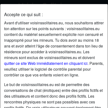
Accepte ce qui suit :
tristan's profil
Avant d'utiliser voisinssolitaires.eu, nous souhaitons attirer
ton attention sur les points suivants : voisinssolitaires.eu
contient du matériel sexuellement explicite non censuré et
inapproprié pour les mineurs. Tu dois avoir au moins 18
ans et avoir atteint l'âge de consentement dans ton lieu de
résidence pour accéder à voisinssolitaires.eu. Les
mineurs sont exclus de voisinssolitaires.eu et doivent
quitter ce site Web immédiatement en cliquant ici.
Parents,
veuillez utiliser le logiciel de contrôle parental pour
contrôler ce que vos enfants voient en ligne.
Le but de voisinssolitaires.eu est de permettre des
conversations de chat (érotiques) entre des profils fictifs et
des utilisateurs et contient donc des profils fictifs. Les
rencontres physiques ne sont pas possibles avec ces
star
chat
Ajouter
Discuter !
profils fictifs. De vrais utilisateurs peuvent également être