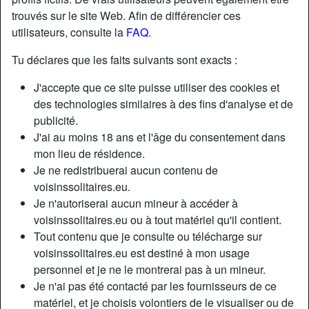
trouvés sur le site Web. Afin de différencier ces
utilisateurs, consulte la
FAQ
.
Nickname:
Tristan
Âge:
37
Tu déclares que les faits suivants sont exacts :
Pays:
France
J'accepte que ce site puisse utiliser des cookies et
Département:
Vaucluse
des technologies similaires à des fins d'analyse et de
Sexe:
Homme
publicité.
Relation:
Célibataire
J'ai au moins 18 ans et l'âge du consentement dans
Couleur des yeux:
Bleu
mon lieu de résidence.
Je ne redistribuerai aucun contenu de
Taille:
159 cm
voisinssolitaires.eu.
Je n'autoriserai aucun mineur à accéder à
Description
voisinssolitaires.eu ou à tout matériel qu'il contient.
N'a pas encore saisi de description
Tout contenu que je consulte ou télécharge sur
voisinssolitaires.eu est destiné à mon usage
Cherche
personnel et je ne le montrerai pas à un mineur.
Femme, 18-25, 26-35, 36-54
Je n'ai pas été contacté par les fournisseurs de ce
matériel, et je choisis volontiers de le visualiser ou de