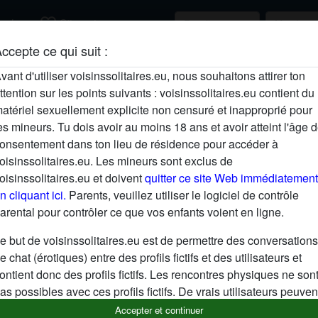
favorite_border
rcher
S'inscrire
ccepte ce qui suit :
Description
vant d'utiliser voisinssolitaires.eu, nous souhaitons attirer ton
ttention sur les points suivants : voisinssolitaires.eu contient du
N'a pas encore saisi de description
atériel sexuellement explicite non censuré et inapproprié pour
Cherche
es mineurs. Tu dois avoir au moins 18 ans et avoir atteint l'âge 
onsentement dans ton lieu de résidence pour accéder à
N'a spécifié aucune préférence
oisinssolitaires.eu. Les mineurs sont exclus de
oisinssolitaires.eu et doivent
quitter ce site Web immédiatement
n cliquant ici.
Parents, veuillez utiliser le logiciel de contrôle
arental pour contrôler ce que vos enfants voient en ligne.
e but de voisinssolitaires.eu est de permettre des conversations
e chat (érotiques) entre des profils fictifs et des utilisateurs et
ontient donc des profils fictifs. Les rencontres physiques ne son
as possibles avec ces profils fictifs. De vrais utilisateurs peuven
galement être trouvés sur le site Web. Afin de différencier ces
Accepter et continuer