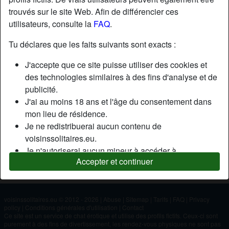
trouvés sur le site Web. Afin de différencier ces
utilisateurs, consulte la
FAQ
.
Nickname:
Baise
Âge:
20
Tu déclares que les faits suivants sont exacts :
Pays:
France
J'accepte que ce site puisse utiliser des cookies et
Département:
Vaucluse
des technologies similaires à des fins d'analyse et de
Sexe:
Homme
publicité.
J'ai au moins 18 ans et l'âge du consentement dans
mon lieu de résidence.
Description
Je ne redistribuerai aucun contenu de
N'a pas encore saisi de description
voisinssolitaires.eu.
Je n'autoriserai aucun mineur à accéder à
Cherche
Accepter et continuer
voisinssolitaires.eu ou à tout matériel qu'il contient.
N'a spécifié aucune préférence
Tout contenu que je consulte ou télécharge sur
voisinssolitaires.eu est destiné à mon usage
personnel et je ne le montrerai pas à un mineur.
voisinssolitaires.eu © 2012 - 2026
|
Abuse
|
Sitemap
|
Tarifs
|
FAQ
|
Privacy
policy
|
Conditions générales d'utilisation
|
Contact
Je n'ai pas été contacté par les fournisseurs de ce
Ce site est un service de chat érotique et utilise des profils fictifs. Ceux-ci sont
matériel, et je choisis volontiers de le visualiser ou de
purement à des fins de divertissement, les rendez-vous physiques ne sont pas