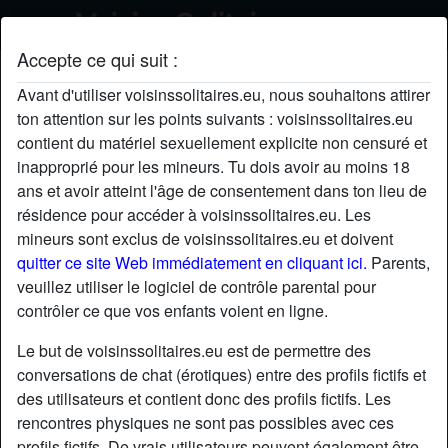
Accepte ce qui suit :
Baise's profil
Avant d'utiliser voisinssolitaires.eu, nous souhaitons attirer
ton attention sur les points suivants : voisinssolitaires.eu
contient du matériel sexuellement explicite non censuré et
inapproprié pour les mineurs. Tu dois avoir au moins 18
ans et avoir atteint l'âge de consentement dans ton lieu de
résidence pour accéder à voisinssolitaires.eu. Les
mineurs sont exclus de voisinssolitaires.eu et doivent
quitter ce site Web immédiatement en cliquant ici.
Parents,
veuillez utiliser le logiciel de contrôle parental pour
contrôler ce que vos enfants voient en ligne.
Le but de voisinssolitaires.eu est de permettre des
conversations de chat (érotiques) entre des profils fictifs et
des utilisateurs et contient donc des profils fictifs. Les
rencontres physiques ne sont pas possibles avec ces
star
chat
Ajouter
Discuter !
profils fictifs. De vrais utilisateurs peuvent également être