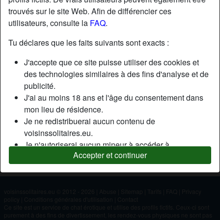
trouvés sur le site Web. Afin de différencier ces
utilisateurs, consulte la
FAQ
.
Nickname:
Geyeh
Âge:
20
Tu déclares que les faits suivants sont exacts :
Pays:
France
J'accepte que ce site puisse utiliser des cookies et
Département:
Vaucluse
des technologies similaires à des fins d'analyse et de
Sexe:
Homme
publicité.
J'ai au moins 18 ans et l'âge du consentement dans
mon lieu de résidence.
Description
Je ne redistribuerai aucun contenu de
N'a pas encore saisi de description
voisinssolitaires.eu.
Je n'autoriserai aucun mineur à accéder à
Cherche
Accepter et continuer
voisinssolitaires.eu ou à tout matériel qu'il contient.
N'a spécifié aucune préférence
Tout contenu que je consulte ou télécharge sur
voisinssolitaires.eu est destiné à mon usage
personnel et je ne le montrerai pas à un mineur.
voisinssolitaires.eu © 2012 - 2026
|
Abuse
|
Sitemap
|
Tarifs
|
FAQ
|
Privacy
policy
|
Conditions générales d'utilisation
|
Contact
Je n'ai pas été contacté par les fournisseurs de ce
Ce site est un service de chat érotique et utilise des profils fictifs. Ceux-ci sont
matériel, et je choisis volontiers de le visualiser ou de
purement à des fins de divertissement, les rendez-vous physiques ne sont pas