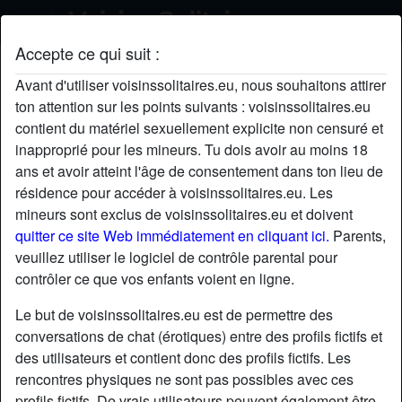
Accepte ce qui suit :
Geyeh's profil
Avant d'utiliser voisinssolitaires.eu, nous souhaitons attirer
ton attention sur les points suivants : voisinssolitaires.eu
contient du matériel sexuellement explicite non censuré et
inapproprié pour les mineurs. Tu dois avoir au moins 18
ans et avoir atteint l'âge de consentement dans ton lieu de
résidence pour accéder à voisinssolitaires.eu. Les
mineurs sont exclus de voisinssolitaires.eu et doivent
quitter ce site Web immédiatement en cliquant ici.
Parents,
veuillez utiliser le logiciel de contrôle parental pour
contrôler ce que vos enfants voient en ligne.
Le but de voisinssolitaires.eu est de permettre des
conversations de chat (érotiques) entre des profils fictifs et
des utilisateurs et contient donc des profils fictifs. Les
rencontres physiques ne sont pas possibles avec ces
star
chat
Ajouter
Discuter !
profils fictifs. De vrais utilisateurs peuvent également être