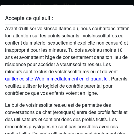
Accepte ce qui suit :
versaille78's profil
Avant d'utiliser voisinssolitaires.eu, nous souhaitons attirer
ton attention sur les points suivants : voisinssolitaires.eu
contient du matériel sexuellement explicite non censuré et
inapproprié pour les mineurs. Tu dois avoir au moins 18
ans et avoir atteint l'âge de consentement dans ton lieu de
résidence pour accéder à voisinssolitaires.eu. Les
mineurs sont exclus de voisinssolitaires.eu et doivent
quitter ce site Web immédiatement en cliquant ici.
Parents,
veuillez utiliser le logiciel de contrôle parental pour
contrôler ce que vos enfants voient en ligne.
Le but de voisinssolitaires.eu est de permettre des
conversations de chat (érotiques) entre des profils fictifs et
des utilisateurs et contient donc des profils fictifs. Les
rencontres physiques ne sont pas possibles avec ces
star
chat
Ajouter
Discuter !
profils fictifs. De vrais utilisateurs peuvent également être