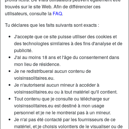
trouvés sur le site Web. Afin de différencier ces
utilisateurs, consulte la
FAQ
.
Nickname:
Versaille78
Âge:
50
Tu déclares que les faits suivants sont exacts :
Pays:
France
J'accepte que ce site puisse utiliser des cookies et
Département:
Yvelines
des technologies similaires à des fins d'analyse et de
Sexe:
Homme
publicité.
Sexualité:
Hétéro
J'ai au moins 18 ans et l'âge du consentement dans
Couleur des cheveux:
Brunette
mon lieu de résidence.
Je ne redistribuerai aucun contenu de
Couleur des yeux:
Vert
voisinssolitaires.eu.
Taille:
180 cm
Je n'autoriserai aucun mineur à accéder à
Poids:
82 Kg
voisinssolitaires.eu ou à tout matériel qu'il contient.
Tout contenu que je consulte ou télécharge sur
Description
voisinssolitaires.eu est destiné à mon usage
personnel et je ne le montrerai pas à un mineur.
N'a pas encore saisi de description
Je n'ai pas été contacté par les fournisseurs de ce
Cherche
matériel, et je choisis volontiers de le visualiser ou de